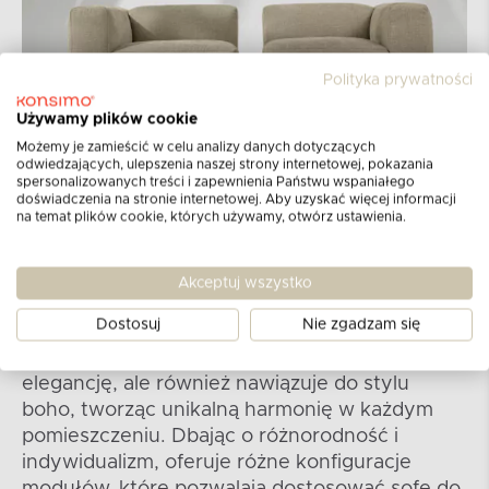
Polityka prywatności
Używamy plików cookie
Możemy je zamieścić w celu analizy danych dotyczących
odwiedzających, ulepszenia naszej strony internetowej, pokazania
spersonalizowanych treści i zapewnienia Państwu wspaniałego
doświadczenia na stronie internetowej. Aby uzyskać więcej informacji
na temat plików cookie, których używamy, otwórz ustawienia.
Kolekcja BUFFO
Akceptuj wszystko
Dostosuj
Nie zgadzam się
Kolekcja sof i narożników modułowych oraz
foteli nie tylko podkreśla nowoczesność i
elegancję, ale również nawiązuje do stylu
boho, tworząc unikalną harmonię w każdym
pomieszczeniu. Dbając o różnorodność i
indywidualizm, oferuje różne konfiguracje