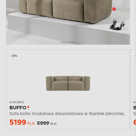
-13%
KONSIMO
K
BUFFO
Sofa boho modułowa dwuosobowa w tkaninie plecionej...
S
5199
5999
PLN
PLN