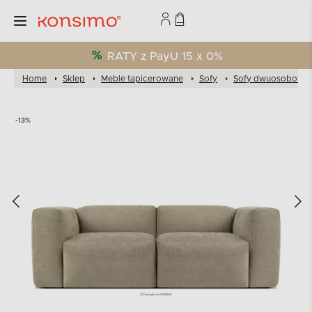
RATY z PayU 15 x 0%
Home
Sklep
Meble tapicerowane
Sofy
Sofy dwuosobowe
-13%