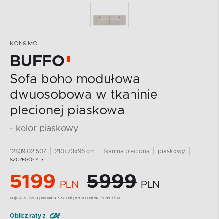
KONSIMO
BUFFO
Sofa boho modułowa
dwuosobowa w tkaninie
plecionej piaskowa
- kolor piaskowy
12839.02.507
210x73x96 cm
tkanina pleciona
piaskowy
SZCZEGÓŁY
5199
5999
PLN
PLN
Najnizsza cena produktu z 30 dni przed obniżką:
5199
PLN
Oblicz raty z