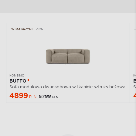
W MAGAZYNIE
-16%
KONSIMO
K
BUFFO
Sofa modułowa dwuosobowa w tkaninie sztruks beżowa
4899
5799
PLN
PLN