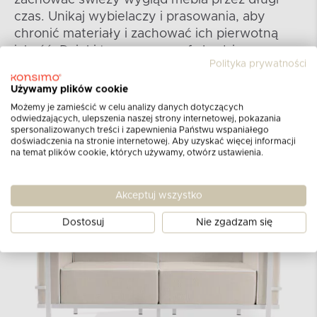
zachować świeży wygląd mebla przez długi
czas. Unikaj wybielaczy i prasowania, aby
chronić materiały i zachować ich pierwotną
jakość. Dzięki temu nasza sofa będzie
Polityka prywatności
zachwycała swoim wyglądem i komfortem
przez wiele sezonów.
Używamy plików cookie
Możemy je zamieścić w celu analizy danych dotyczących
odwiedzających, ulepszenia naszej strony internetowej, pokazania
spersonalizowanych treści i zapewnienia Państwu wspaniałego
doświadczenia na stronie internetowej. Aby uzyskać więcej informacji
na temat plików cookie, których używamy, otwórz ustawienia.
Akceptuj wszystko
Dostosuj
Nie zgadzam się