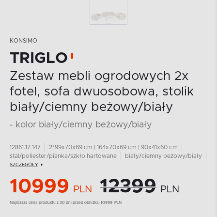
KONSIMO
TRIGLO
Zestaw mebli ogrodowych 2x
fotel, sofa dwuosobowa, stolik
biały/ciemny beżowy/biały
- kolor biały/ciemny beżowy/biały
12861.17.147
2*99x70x69 cm | 164x70x69 cm | 90x41x60 cm
stal/poliester/pianka/szkło hartowane
biały/ciemny beżowy/biały
SZCZEGÓŁY
10999
12399
PLN
PLN
Najnizsza cena produktu z 30 dni przed obniżką:
10999
PLN