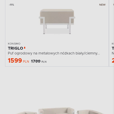
-11%
NEW
KONSIMO
K
TRIGLO
Puf ogrodowy na metalowych nóżkach biały/ciemny...
N
1599
1799
PLN
PLN