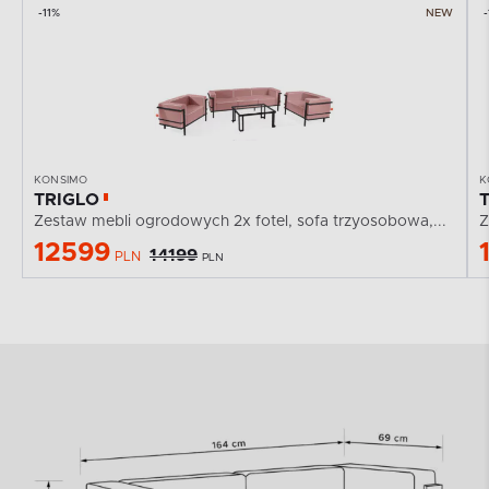
-11%
NEW
-
KONSIMO
K
TRIGLO
Zestaw mebli ogrodowych 2x fotel, sofa trzyosobowa,...
Z
12599
14199
PLN
PLN