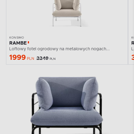
KONSIMO
K
RAMBE
Loftowy fotel ogrodowy na metalowych nogach...
L
1999
2249
PLN
PLN