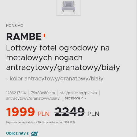
KONSIMO
RAMBE
Loftowy fotel ogrodowy na
metalowych nogach
antracytowy/granatowy/biały
- kolor antracytowy/granatowy/biały
12862.17.114
79x80x80 cm
stal/poliester/pianka
antracytowy/granatowy/biały
SZCZEGÓŁY
1999
2249
PLN
PLN
Najnizsza cena produktu z 30 dni przed obniżką:
1999
PLN
Oblicz raty z