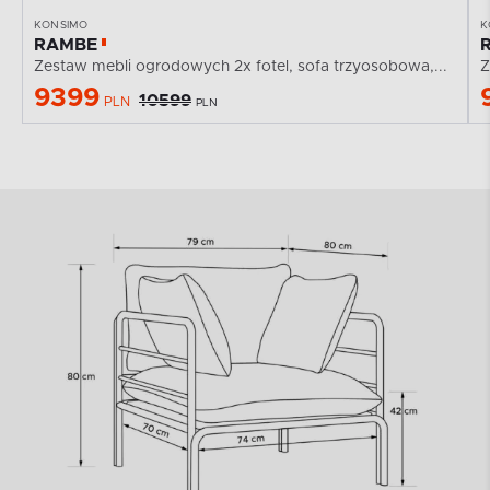
KONSIMO
K
RAMBE
Zestaw mebli ogrodowych 2x fotel, sofa trzyosobowa,...
Z
9399
10599
PLN
PLN