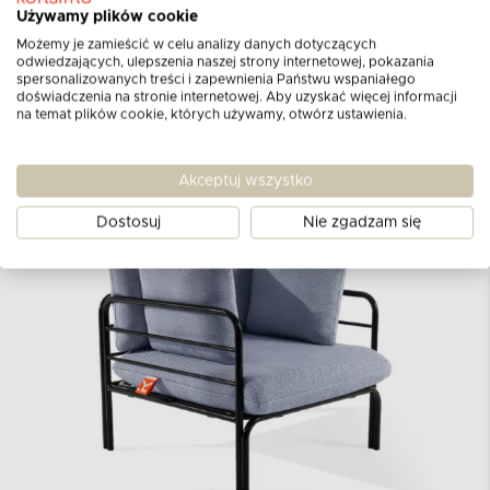
powietrzu. Dodatkowo, łatwość pielęgnacji
Używamy plików cookie
tego materiału sprawia, że utrzymanie fotela w
Możemy je zamieścić w celu analizy danych dotyczących
czystości jest proste i przyjemne, co jest
odwiedzających, ulepszenia naszej strony internetowej, pokazania
istotne, zwłaszcza w warunkach
spersonalizowanych treści i zapewnienia Państwu wspaniałego
doświadczenia na stronie internetowej. Aby uzyskać więcej informacji
zewnętrznych.
na temat plików cookie, których używamy, otwórz ustawienia.
Akceptuj wszystko
Dostosuj
Nie zgadzam się