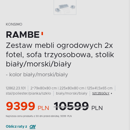
KONSIMO
RAMBE
Zestaw mebli ogrodowych 2x
fotel, sofa trzyosobowa, stolik
biały/morski/biały
- kolor biały/morski/biały
12862.23.101
2*79x80x80 cm | 225x80x80 cm | 125x41,5x65 cm
stal/poliester/pianka/szkło
biały/morski/biały
SZCZEGÓŁY
9399
10599
PLN
PLN
Najnizsza cena produktu z 30 dni przed obniżką:
9399
PLN
Oblicz raty z