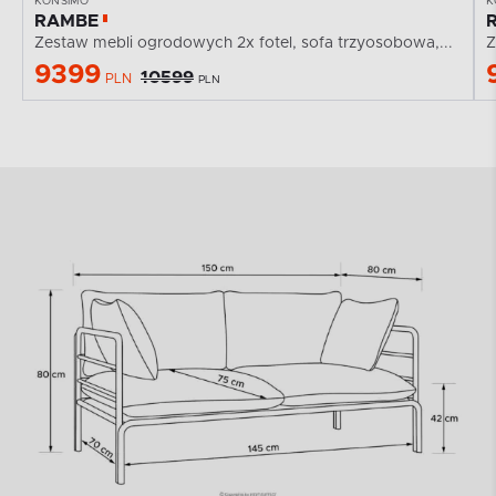
KONSIMO
K
RAMBE
Zestaw mebli ogrodowych 2x fotel, sofa trzyosobowa,...
Z
9399
10599
PLN
PLN