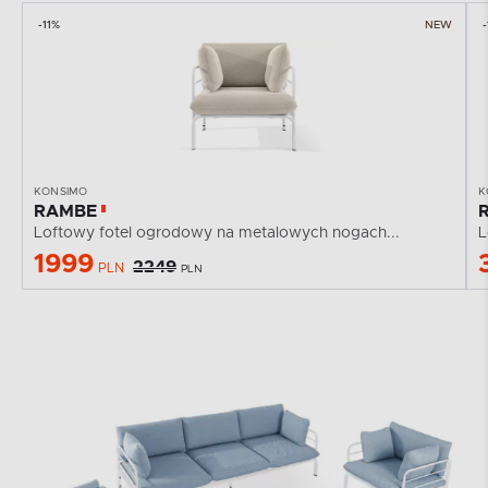
-11%
NEW
-
KONSIMO
K
RAMBE
Loftowy fotel ogrodowy na metalowych nogach...
L
1999
2249
PLN
PLN