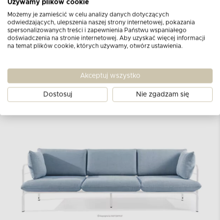
komfortem podczas codziennego wypoczynku.
Używamy plików cookie
Dodatkowo, łatwość pielęgnacji tego materiału
Możemy je zamieścić w celu analizy danych dotyczących
odwiedzających, ulepszenia naszej strony internetowej, pokazania
sprawia, że utrzymanie zestawu w czystości
spersonalizowanych treści i zapewnienia Państwu wspaniałego
jest proste i przyjemne.
doświadczenia na stronie internetowej. Aby uzyskać więcej informacji
na temat plików cookie, których używamy, otwórz ustawienia.
Akceptuj wszystko
Dostosuj
Nie zgadzam się