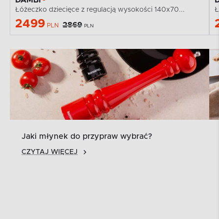
Łóżeczko dziecięce z regulacją wysokości 140x70...
Ł
2499
2869
PLN
PLN
Jaki młynek do przypraw wybrać?
CZYTAJ WIĘCEJ