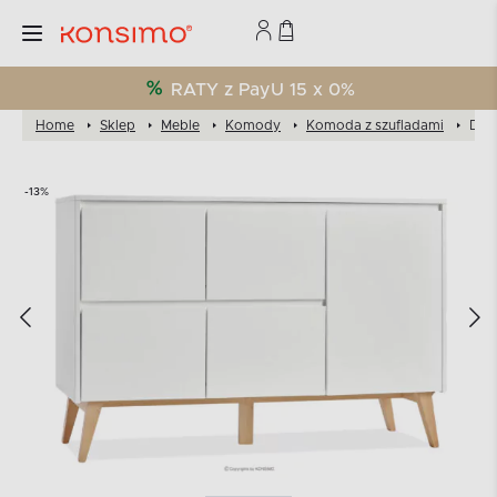
RATY z PayU 15 x 0%
Home
Sklep
Meble
Komody
Komoda z szufladami
Duża
-13%