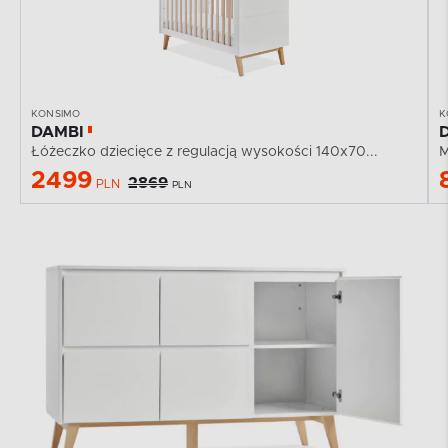
KONSIMO
K
DAMBI
Łóżeczko dziecięce z regulacją wysokości 140x70...
M
2499
2869
PLN
PLN