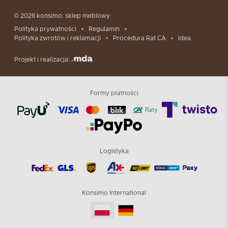
© 2026 konsimo. sklep meblowy
Polityka prywatności
Regulamin
Polityka zwrotów i reklamacji
Procedura Rat CA
Idea
Projekt i realizacja:
Formy płatności
Logistyka
Konsimo International