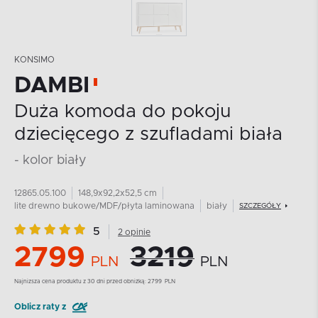
KONSIMO
DAMBI
Duża komoda do pokoju
dziecięcego z szufladami biała
- kolor biały
12865.05.100
148,9x92,2x52,5 cm
lite drewno bukowe/MDF/płyta laminowana
biały
SZCZEGÓŁY
5
2 opinie
2799
3219
PLN
PLN
Najnizsza cena produktu z 30 dni przed obniżką:
2799
PLN
Oblicz raty z