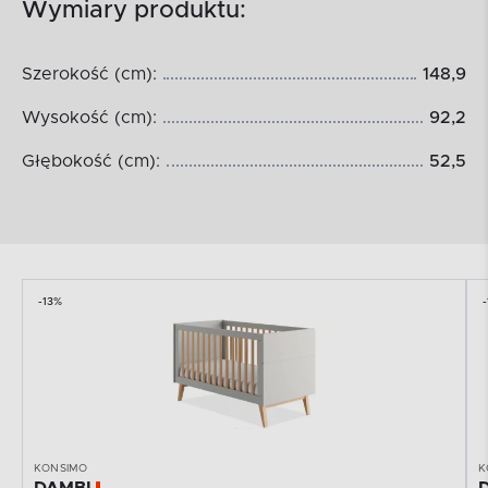
Wymiary produktu:
Szerokość (cm):
148,9
Wysokość (cm):
92,2
Głębokość (cm):
52,5
-13%
KONSIMO
K
DAMBI