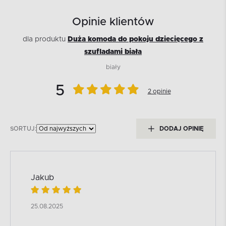
Opinie klientów
dla produktu
Duża komoda do pokoju dziecięcego z
szufladami biała
biały
5
2 opinie
SORTUJ:
DODAJ OPINIĘ
Jakub
25.08.2025