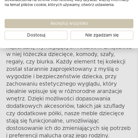
na temat plików cookie, których używamy, otwórz ustawienia.
Kolekcja DAMBI
Akceptuj wszystko
Nasza kolekcja mebli dziecięcych oferuje
kompleksowe wyposażenie pokoju
Dostosuj
Nie zgadzam się
dziecięcego, które spełni oczekiwania nawet
najbardziej wymagających rodziców. Znajdziesz
w niej łóżeczka dziecięce, komody, szafy,
regały, czy biurka. Każdy element tej kolekcji
został starannie zaprojektowany z myślą o
wygodzie i bezpieczeństwie dziecka, przy
zachowaniu estetycznego wyglądu, który
idealnie wpisuje się w różnorodne aranżacje
wnętrz. Dzięki możliwości dopasowania
dodatkowych akcesoriów, takich jak szuflady
czy dodatkowe półki, nasze meble dziecięce
stają się funkcjonalne, umożliwiając
dostosowanie ich do zmieniających się potrzeb
i preferencji malucha oraz jego rodziny.