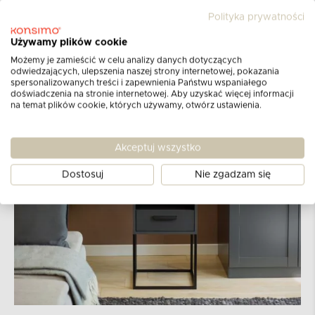
bezproblemowe nawet przy jej pełnym
Polityka prywatności
obciążeniu. Stelaż wykonany jest z metalu o
profilu 16x16.
Używamy plików cookie
Możemy je zamieścić w celu analizy danych dotyczących
odwiedzających, ulepszenia naszej strony internetowej, pokazania
spersonalizowanych treści i zapewnienia Państwu wspaniałego
doświadczenia na stronie internetowej. Aby uzyskać więcej informacji
na temat plików cookie, których używamy, otwórz ustawienia.
Akceptuj wszystko
Dostosuj
Nie zgadzam się