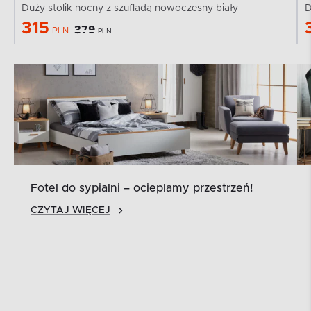
Duży stolik nocny z szufladą nowoczesny biały
D
315
379
PLN
PLN
Fotel do sypialni – ocieplamy przestrzeń!
CZYTAJ WIĘCEJ