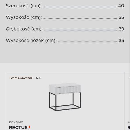
Szerokość (cm):
40
Wysokość (cm):
65
Głębokość (cm):
39
Wysokość nóżek (cm):
35
W MAGAZYNIE
-17%
KONSIMO
K
RECTUS