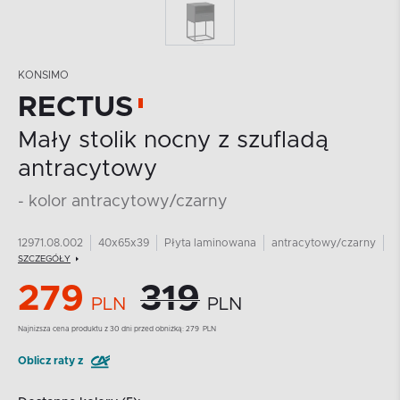
KONSIMO
RECTUS
Mały stolik nocny z szufladą
antracytowy
- kolor antracytowy/czarny
12971.08.002
40x65x39
Płyta laminowana
antracytowy/czarny
SZCZEGÓŁY
279
319
PLN
PLN
Najnizsza cena produktu z 30 dni przed obniżką:
279
PLN
Oblicz raty z