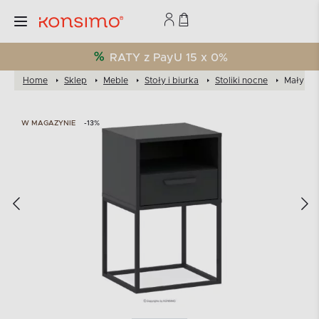
RATY z PayU 15 x 0%
Home
Sklep
Meble
Stoły i biurka
Stoliki nocne
Mały sto
W MAGAZYNIE
-13%