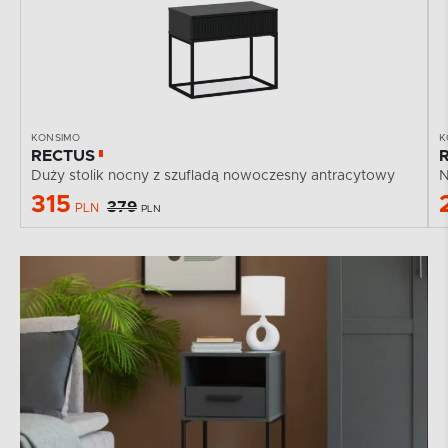
KONSIMO
K
RECTUS
Duży stolik nocny z szufladą nowoczesny antracytowy
N
315
379
PLN
PLN