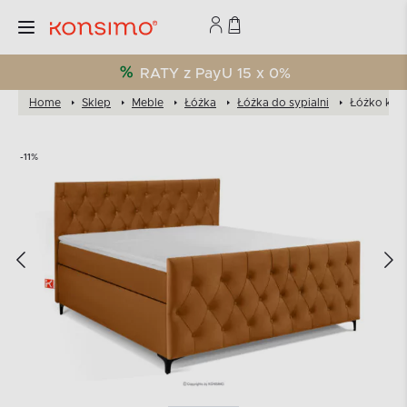
RATY z PayU 15 x 0%
Home
Sklep
Meble
Łóżka
Łóżka do sypialni
Łóżko kont
-11%