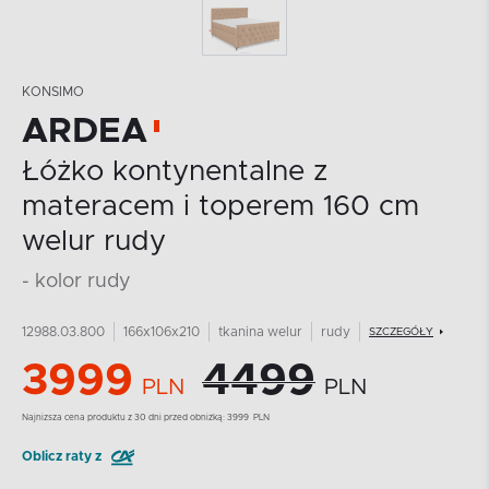
KONSIMO
ARDEA
Łóżko kontynentalne z
materacem i toperem 160 cm
welur rudy
- kolor rudy
12988.03.800
166x106x210
tkanina welur
rudy
SZCZEGÓŁY
3999
4499
PLN
PLN
Najnizsza cena produktu z 30 dni przed obniżką:
3999
PLN
Oblicz raty z