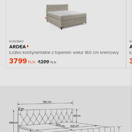
KONSIMO
K
ARDEA
Łóżko kontynentalne z toperem welur 160 cm kremowy
Ł
3799
4299
PLN
PLN