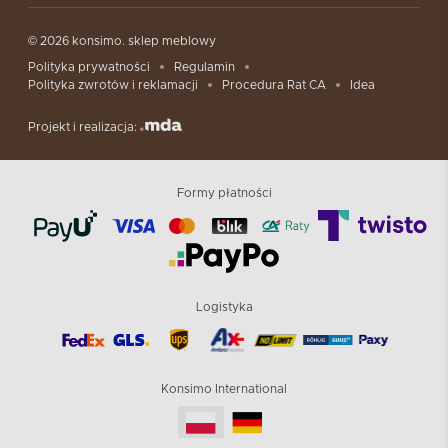
© 2026 konsimo. sklep meblowy
Polityka prywatności
Regulamin
Polityka zwrotów i reklamacji
Procedura Rat CA
Idea
Projekt i realizacja:
Formy płatności
Logistyka
Konsimo International