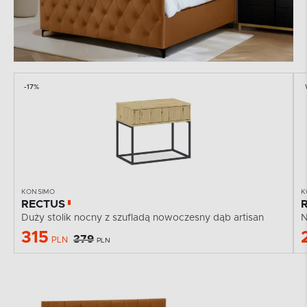
-17%
KONSIMO
K
RECTUS
Duży stolik nocny z szufladą nowoczesny dąb artisan
N
315
379
PLN
PLN