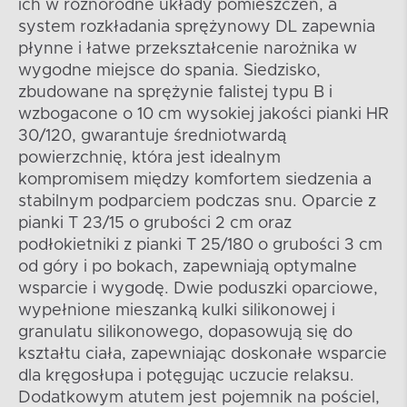
ich w różnorodne układy pomieszczeń, a
system rozkładania sprężynowy DL zapewnia
płynne i łatwe przekształcenie narożnika w
wygodne miejsce do spania. Siedzisko,
zbudowane na sprężynie falistej typu B i
wzbogacone o 10 cm wysokiej jakości pianki HR
30/120, gwarantuje średniotwardą
powierzchnię, która jest idealnym
kompromisem między komfortem siedzenia a
stabilnym podparciem podczas snu. Oparcie z
pianki T 23/15 o grubości 2 cm oraz
podłokietniki z pianki T 25/180 o grubości 3 cm
od góry i po bokach, zapewniają optymalne
wsparcie i wygodę. Dwie poduszki oparciowe,
wypełnione mieszanką kulki silikonowej i
granulatu silikonowego, dopasowują się do
kształtu ciała, zapewniając doskonałe wsparcie
dla kręgosłupa i potęgując uczucie relaksu.
Dodatkowym atutem jest pojemnik na pościel,