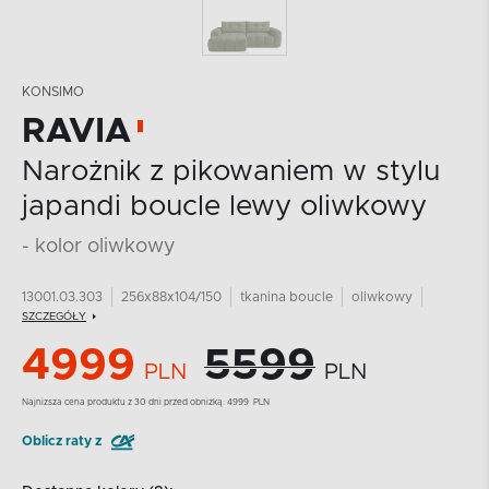
KONSIMO
RAVIA
Narożnik z pikowaniem w stylu
japandi boucle lewy oliwkowy
- kolor oliwkowy
13001.03.303
256x88x104/150
tkanina boucle
oliwkowy
SZCZEGÓŁY
4999
5599
PLN
PLN
Najnizsza cena produktu z 30 dni przed obniżką:
4999
PLN
Oblicz raty z