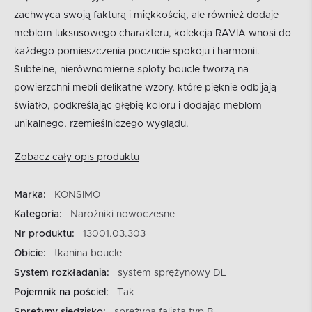
zachwyca swoją fakturą i miękkością, ale również dodaje
meblom luksusowego charakteru, kolekcja RAVIA wnosi do
każdego pomieszczenia poczucie spokoju i harmonii.
Subtelne, nierównomierne sploty boucle tworzą na
powierzchni mebli delikatne wzory, które pięknie odbijają
światło, podkreślając głębię koloru i dodając meblom
unikalnego, rzemieślniczego wyglądu.
Zobacz cały opis produktu
Marka:
KONSIMO
Kategoria:
Narożniki nowoczesne
Nr produktu:
13001.03.303
Obicie:
tkanina boucle
System rozkładania:
system sprężynowy DL
Pojemnik na pościel:
Tak
Sprężyny siedzisko:
sprężyna falista typ B