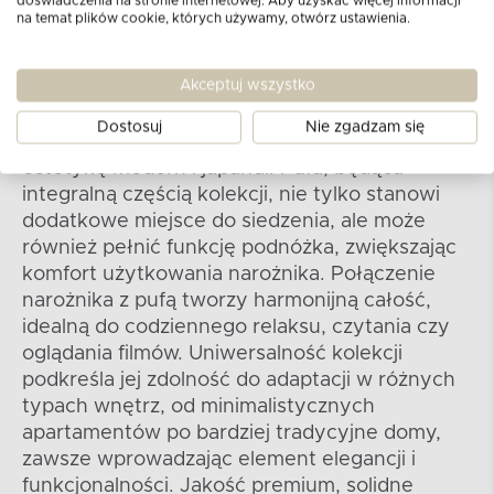
doświadczenia na stronie internetowej. Aby uzyskać więcej informacji
na temat plików cookie, których używamy, otwórz ustawienia.
Kolekcja RAVIA
Akceptuj wszystko
Cała kolekcja RAVIA , obejmująca narożniki i
pufy, tworzy spójny i uniwersalny zestaw
Dostosuj
Nie zgadzam się
wypoczynkowy, który doskonale wpisuje się w
estetykę modern i japandi. Pufa, będąca
integralną częścią kolekcji, nie tylko stanowi
dodatkowe miejsce do siedzenia, ale może
również pełnić funkcję podnóżka, zwiększając
komfort użytkowania narożnika. Połączenie
narożnika z pufą tworzy harmonijną całość,
idealną do codziennego relaksu, czytania czy
oglądania filmów. Uniwersalność kolekcji
podkreśla jej zdolność do adaptacji w różnych
typach wnętrz, od minimalistycznych
apartamentów po bardziej tradycyjne domy,
zawsze wprowadzając element elegancji i
funkcjonalności. Jakość premium, solidne