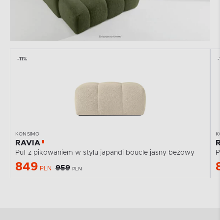
-11%
-
KONSIMO
K
RAVIA
Puf z pikowaniem w stylu japandi boucle jasny beżowy
P
849
959
PLN
PLN