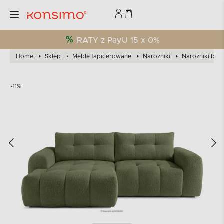
RATY z PayU 15 x 0%
Home
Sklep
Meble tapicerowane
Narożniki
Narożniki bou
-11%