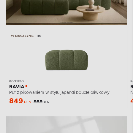
W MAGAZYNIE
-11%
-
KONSIMO
K
RAVIA
Puf z pikowaniem w stylu japandi boucle oliwkowy
N
849
959
PLN
PLN