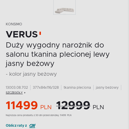
KONSIMO
VERUS
Duży wygodny narożnik do
salonu tkanina plecionej lewy
jasny beżowy
- kolor jasny beżowy
13003.08.702
377x84x116/328
tkanina pleciona
jasny beżowy
SZCZEGÓŁY
11499
12999
PLN
PLN
Najnizsza cena produktu z 30 dni przed obniżką:
11499
PLN
Oblicz raty z