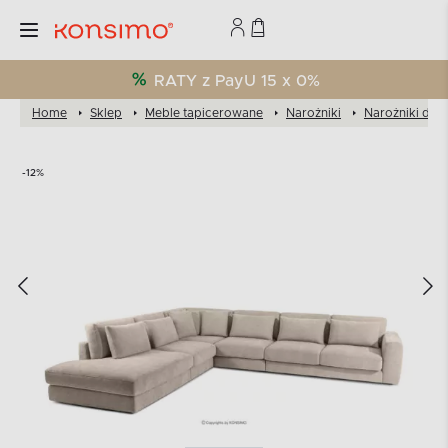
RATY z PayU 15 x 0%
Home
Sklep
Meble tapicerowane
Narożniki
Narożniki do 
-12%