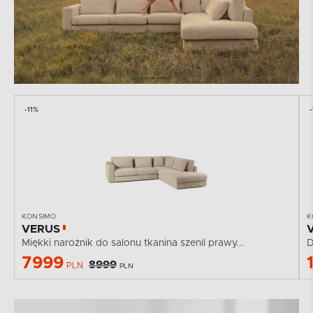
-11%
KONSIMO
K
VERUS
Miękki narożnik do salonu tkanina szenil prawy...
D
7999
8999
PLN
PLN