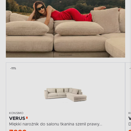
-11%
KONSIMO
K
VERUS
Miękki narożnik do salonu tkanina szenil prawy...
D