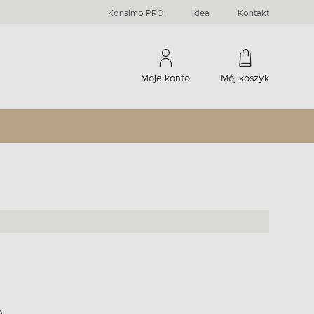
PRIMA
KIDS
Komody, szafki RTV, witryny...
-33 %
irany
Liczba produktów:
Liczba produktów:
274
60
Konsimo PRO
Idea
Kontakt
Moje konto
Mój koszyk