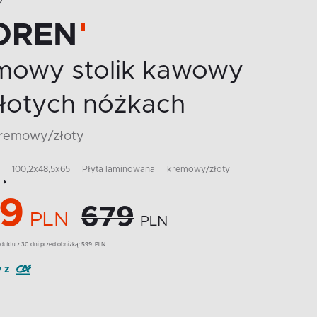
O
OREN
mowy stolik kawowy
złotych nóżkach
kremowy/złoty
100,2x48,5x65
Płyta laminowana
kremowy/złoty
9
679
PLN
PLN
duktu z 30 dni przed obniżką:
599
PLN
y z