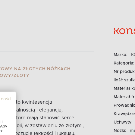
Marka:
K
Kategoria:
WOWY NA ZŁOTYCH NÓŻKACH
Nr produk
MOWY/ZŁOTY
Ilość szufl
Materiał k
Materiał fr
tności
żkach to kwintesencja
Prowadnic
kcjonalnością i elegancją,
Krawędzie
nach, które mają stanowić serce
 i
Uchwyty:
ka mebli, w zestawieniu ze złotymi,
 Aby
Nóżki:
me
rz
za poczucie lekkości i luksusu,