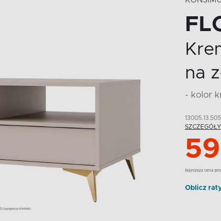
KONSIM
FL
Kre
na 
- kolor 
13005.13.505
SZCZEGÓŁY
59
Najnizsza cena pro
Oblicz rat