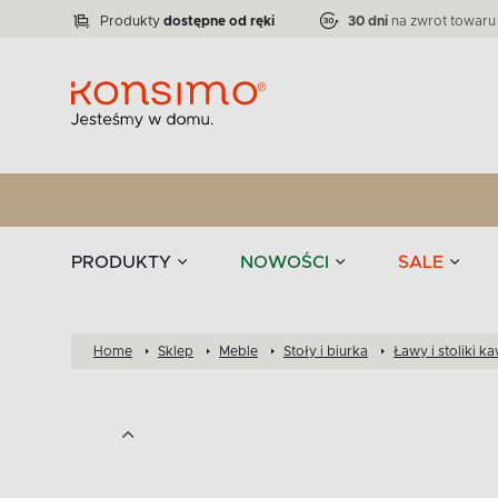
Lampy
Kolekcja narożników RATLO -39 %
VICTO
ELEGANT
Zastawy stołowe 
Liczba produktów:
Liczba produktów:
71
864
Produkty
dostępne od ręki
30 dni
na zwrot towaru
stołowe
Tekstylia
PRODUKTY
NOWOŚCI
SALE
Home
Sklep
Meble
Stoły i biurka
Ławy i stoliki 