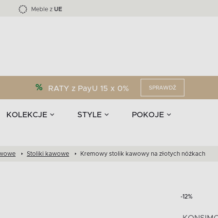
Kolekcja mebli LOFTY -45 %
i akcesoria
EPIRI
TEENS
Krzesła do jadalni
Zasłony
F
Liczba produktów:
Liczba produktów:
40
173
Meble z
UE
RATY z PayU 15 x 0%
SPRAWDŹ
KOLEKCJE
STYLE
POKOJE
kawowe
Stoliki kawowe
Kremowy stolik kawowy na złotych nóżkach
-12%