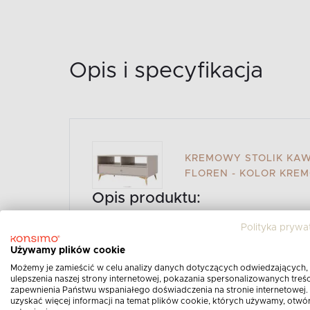
Opis i specyfikacja
KREMOWY STOLIK KA
FLOREN - KOLOR KRE
Opis produktu:
Polityka prywa
Kremowy stolik kawowy na na złotych nó
Używamy plików cookie
nowoczesnego designu połączonego z fun
Możemy je zamieścić w celu analizy danych dotyczących odwiedzających,
stworzona z myślą o współczesnych salo
ulepszenia naszej strony internetowej, pokazania spersonalizowanych treści
każdego domu. Jasna, kremowa kolorysty
zapewnienia Państwu wspaniałego doświadczenia na stronie internetowej.
uzyskać więcej informacji na temat plików cookie, których używamy, otwó
metalowymi nóżkami, wprowadza do wnętr