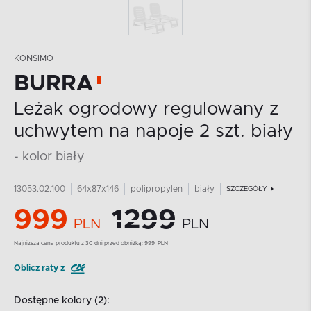
KONSIMO
BURRA
Leżak ogrodowy regulowany z
uchwytem na napoje 2 szt. biały
- kolor biały
13053.02.100
64x87x146
polipropylen
biały
SZCZEGÓŁY
999
1299
PLN
PLN
Najnizsza cena produktu z 30 dni przed obniżką:
999
PLN
Oblicz raty z
Dostępne kolory (2):