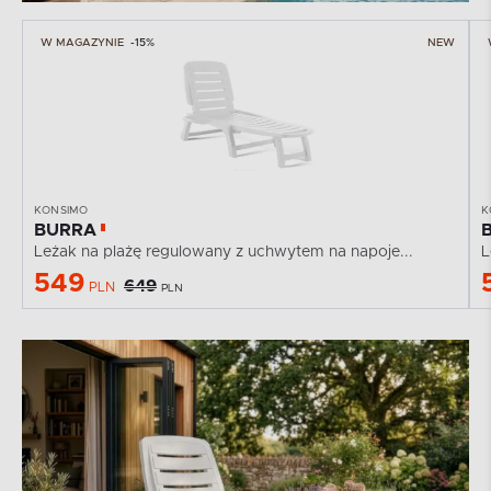
W MAGAZYNIE
-15%
NEW
KONSIMO
K
BURRA
Leżak na plażę regulowany z uchwytem na napoje...
549
649
PLN
PLN