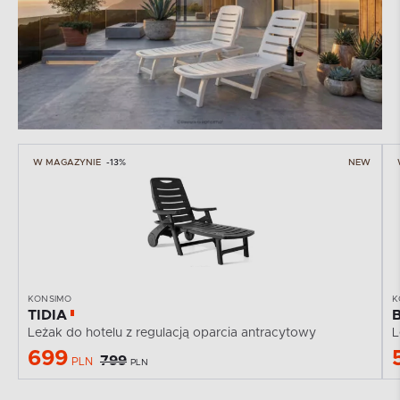
W MAGAZYNIE
-13%
NEW
KONSIMO
K
TIDIA
Leżak do hotelu z regulacją oparcia antracytowy
699
799
PLN
PLN