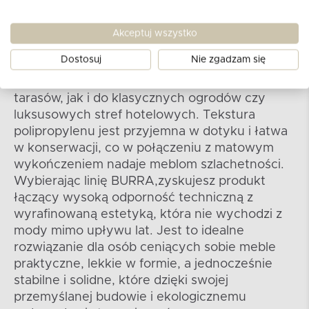
Kolekcja BURRA to esencja stylu 'Made in Italy',
w której surowy minimalizm spotyka się z
Akceptuj wszystko
ergonomiczną elegancją, tworząc produkt o
Dostosuj
Nie zgadzam się
uniwersalnym charakterze, pasującym
zarówno do nowoczesnych, industrialnych
tarasów, jak i do klasycznych ogrodów czy
luksusowych stref hotelowych. Tekstura
polipropylenu jest przyjemna w dotyku i łatwa
w konserwacji, co w połączeniu z matowym
wykończeniem nadaje meblom szlachetności.
Wybierając linię BURRA,zyskujesz produkt
łączący wysoką odporność techniczną z
wyrafinowaną estetyką, która nie wychodzi z
mody mimo upływu lat. Jest to idealne
rozwiązanie dla osób ceniących sobie meble
praktyczne, lekkie w formie, a jednocześnie
stabilne i solidne, które dzięki swojej
przemyślanej budowie i ekologicznemu