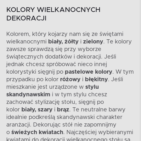
KOLORY WIELKANOCNYCH
DEKORACJI
Kolorem, który kojarzy nam się ze świętami
wielkanocnymi
biały, żółty
i
zielony
. Te kolory
zawsze sprawdzą się przy wyborze
świątecznych dodatków i dekoracji. Jeśli
jednak chcesz spróbować nieco innej
kolorystyki sięgnij po
pastelowe kolory
. W tym
przypadku po kolor
różowy
i
błękitny
. Jeśli
mieszkanie jest urządzone w
stylu
skandynawskim
i w tym stylu chcesz
zachować stylizację stołu, sięgnij po
kolor
biały, szary
i
brąz
. Te neutralne barwy
idealnie podkreślą skandynawski charakter
aranżacji. Dekorując stół nie zapomnijmy
o
świeżych kwiatach
. Najczęściej wybieranymi
kwiatami do dekoracji wielkanocnego stołu są