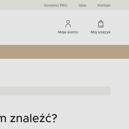
PRIMA
KIDS
Komody, szafki RTV, witryny...
-33 %
irany
Liczba produktów:
Liczba produktów:
274
60
Konsimo PRO
Idea
Kontakt
Moje konto
Mój koszyk
m znaleźć?