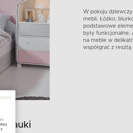
W pokoju dziewczy
mebli. Łóżko, biurko
podstawowe eleme
były funkcjonalne,
na meble w delikat
współgrać z resztą 
tności
 i
i nauki
 Aby
rz