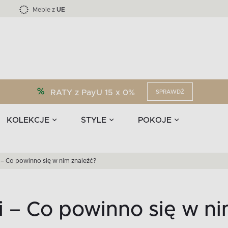
Kolekcja mebli LOFTY -45 %
i akcesoria
EPIRI
TEENS
Krzesła do jadalni
Zasłony
F
Liczba produktów:
Liczba produktów:
40
173
Meble z
UE
RATY z PayU 15 x 0%
SPRAWDŹ
KOLEKCJE
STYLE
POKOJE
– Co powinno się w nim znaleźć?
 – Co powinno się w ni