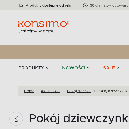
Lampy
Kolekcja narożników RATLO -39 %
VICTO
ELEGANT
Zastawy stołowe 
Liczba produktów:
Liczba produktów:
71
864
Produkty
dostępne od ręki
30 dni
na zwrot towaru
stołowe
Tekstylia
PRODUKTY
NOWOŚCI
SALE
Home
Aktualności
Pokój dziecka
Pokój dziewczynki 
Pokój dziewczynki