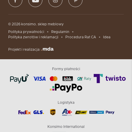
© 2026 konsimo. sklep meblowy
Polityka prywatności
Regulamin
Polityka zwrotów i reklamacji
Procedura Rat CA
Idea
Projekt i realizacja:
Formy płatności
Logistyka
Konsimo International