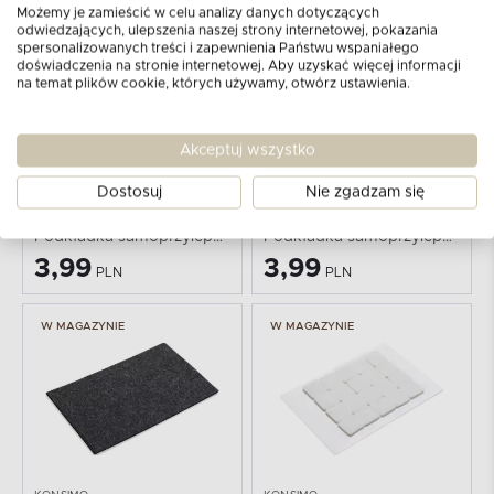
Możemy je zamieścić w celu analizy danych dotyczących
W MAGAZYNIE
W MAGAZYNIE
odwiedzających, ulepszenia naszej strony internetowej, pokazania
spersonalizowanych treści i zapewnienia Państwu wspaniałego
doświadczenia na stronie internetowej. Aby uzyskać więcej informacji
na temat plików cookie, których używamy, otwórz ustawienia.
Akceptuj wszystko
Dostosuj
Nie zgadzam się
KONSIMO
KONSIMO
FIRM
FIRM
Podkładka samoprzylepna
Podkładka samoprzylepna
3,99
3,99
PLN
PLN
W MAGAZYNIE
W MAGAZYNIE