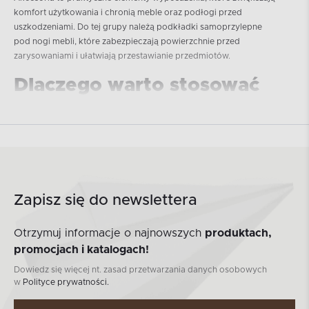
komfort użytkowania i chronią meble oraz podłogi przed
uszkodzeniami. Do tej grupy należą podkładki samoprzylepne
pod nogi mebli, które zabezpieczają powierzchnie przed
zarysowaniami i ułatwiają przestawianie przedmiotów.
Dlaczego warto stosować
akcesoria ochronne do
mebli?
Podkładki samoprzylepne to
niewielka inwestycja chroniąca
wartościowe podłogi
. Drewniane panele, parkiety i płytki są
podatne na zarysowania przez metalowe lub drewniane nogi
Zapisz się do newslettera
mebli. Każde przesunięcie krzesła może pozostawić widoczne
ślady.
Otrzymuj informacje o najnowszych
produktach,
Podkładki filcowe lub gumowe eliminują bezpośredni kontakt,
promocjach i katalogach!
działając jak bufor. Dodatkowo redukują hałas, co jest ważne w
mieszkaniach wielorodzinnych i biurach.
Dowiedz się więcej nt. zasad przetwarzania danych osobowych
w
Polityce prywatności.
Rodzaje podkładek