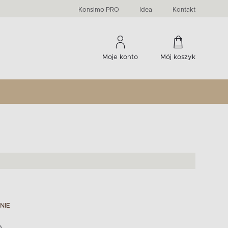
PRIMA
KIDS
Komody, szafki RTV, witryny...
-33 %
irany
Liczba produktów:
Liczba produktów:
274
60
Konsimo PRO
Idea
Kontakt
Moje konto
Mój koszyk
NIE