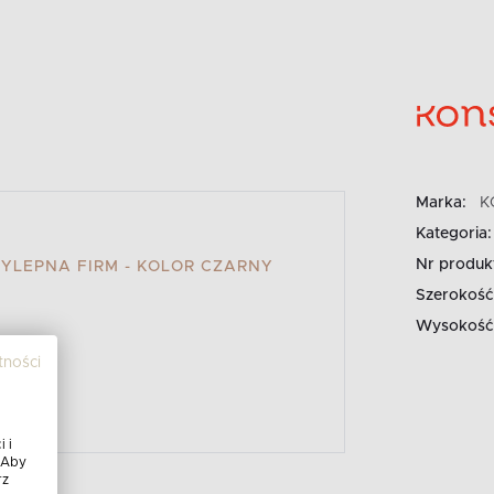
Marka:
K
Kategoria:
Nr produk
LEPNA FIRM - KOLOR CZARNY
Szerokość
Wysokość
tności
 i
 Aby
rz