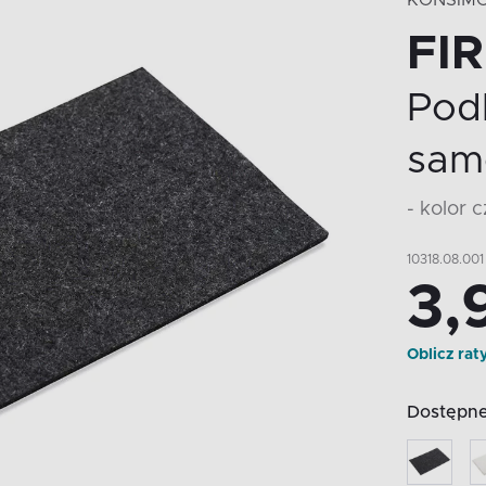
KONSIM
FI
Pod
sam
- kolor 
10318.08.001
3,
Oblicz rat
Dostępne 