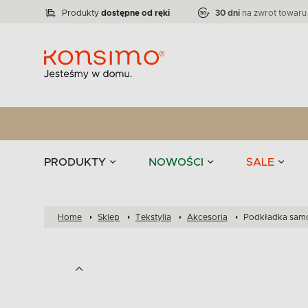
Lampy
Kolekcja narożników RATLO -39 %
VICTO
ELEGANT
Zastawy stołowe 
Liczba produktów:
Liczba produktów:
71
864
Produkty
dostępne od ręki
30 dni
na zwrot towaru
stołowe
Tekstylia
PRODUKTY
NOWOŚCI
SALE
Home
Sklep
Tekstylia
Akcesoria
Podkładka sam