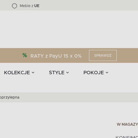
Kolekcja mebli LOFTY -45 %
i akcesoria
EPIRI
TEENS
Krzesła do jadalni
Zasłony
F
Liczba produktów:
Liczba produktów:
40
173
Meble z
UE
RATY z PayU 15 x 0%
SPRAWDŹ
KOLEKCJE
STYLE
POKOJE
oprzylepna
W MAGAZY