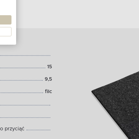
15
9,5
filc
o przyciąć