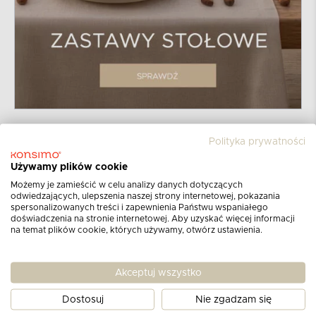
Polityka prywatności
Używamy plików cookie
Możemy je zamieścić w celu analizy danych dotyczących
odwiedzających, ulepszenia naszej strony internetowej, pokazania
spersonalizowanych treści i zapewnienia Państwu wspaniałego
doświadczenia na stronie internetowej. Aby uzyskać więcej informacji
na temat plików cookie, których używamy, otwórz ustawienia.
Zapisz się do newslettera
Akceptuj wszystko
Otrzymuj informacje o najnowszych
produktach,
promocjach i katalogach!
Dostosuj
Nie zgadzam się
Dowiedz się więcej nt. zasad przetwarzania danych osobowych