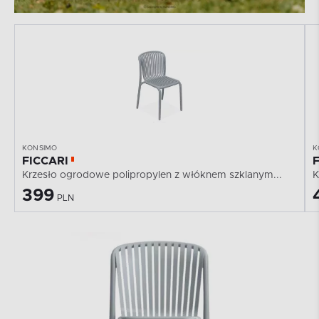
KONSIMO
K
FICCARI
Krzesło ogrodowe polipropylen z włóknem szklanym...
K
399
PLN