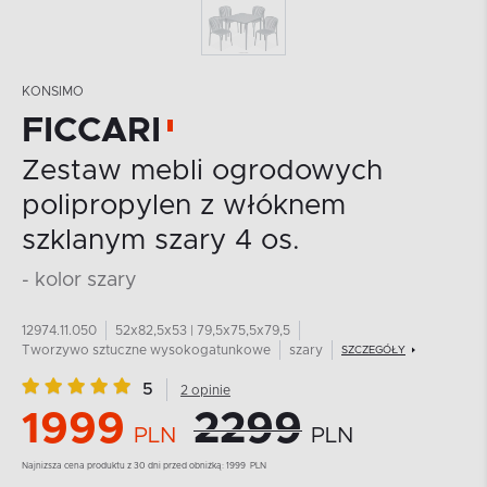
KONSIMO
FICCARI
Zestaw mebli ogrodowych
polipropylen z włóknem
szklanym szary 4 os.
- kolor szary
12974.11.050
52x82,5x53 | 79,5x75,5x79,5
Tworzywo sztuczne wysokogatunkowe
szary
SZCZEGÓŁY
5
2 opinie
1999
2299
PLN
PLN
Najnizsza cena produktu z 30 dni przed obniżką:
1999
PLN