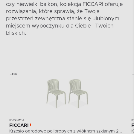
czy niewielki balkon, kolekcja FICCARI oferuje
rozwiązania, które sprawią, że Twoja
przestrzeń zewnętrzna stanie się ulubionym
miejscem wypoczynku dla Ciebie i Twoich
bliskich.
-13%
KONSIMO
K
FICCARI
Krzesło ogrodowe polipropylen z włóknem szklanym 2...
K