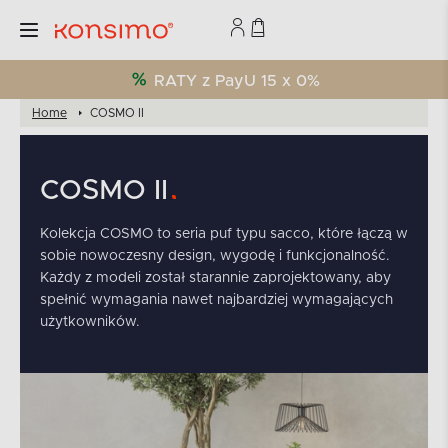
RATY z PayU 15 x 0%
Home
COSMO II
COSMO II
Kolekcja COSMO to seria puf typu sacco, które łączą w
sobie nowoczesny design, wygodę i funkcjonalność.
Każdy z modeli został starannie zaprojektowany, aby
spełnić wymagania nawet najbardziej wymagających
użytkowników.