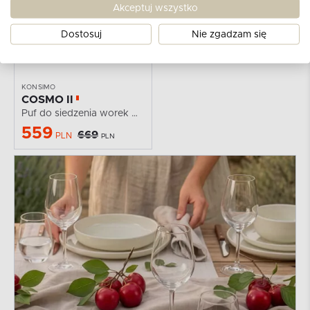
Akceptuj wszystko
Dostosuj
Nie zgadzam się
KONSIMO
COSMO II
Puf do siedzenia worek w tkaninie sztruks rudy
559
669
PLN
PLN