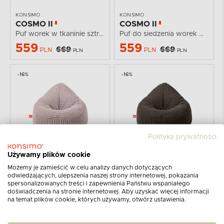
KONSIMO
KONSIMO
COSMO II
COSMO II
Puf worek w tkaninie sztruks żółty
Puf do siedzenia worek w tkaninie sztruks granatowy
559
559
669
669
PLN
PLN
PLN
PLN
-16%
-16%
Polityka prywatności
KONSIMO
KONSIMO
Używamy plików cookie
COSMO II
COSMO II
Możemy je zamieścić w celu analizy danych dotyczących
Puf do siedzenia worek w tkaninie sztruks różowy
Puf do siedzenia worek w tkaninie sztruks brązowy
odwiedzających, ulepszenia naszej strony internetowej, pokazania
559
559
spersonalizowanych treści i zapewnienia Państwu wspaniałego
669
669
PLN
PLN
PLN
PLN
doświadczenia na stronie internetowej. Aby uzyskać więcej informacji
na temat plików cookie, których używamy, otwórz ustawienia.
-16%