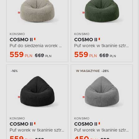
KONSIMO
KONSIMO
COSMO II
COSMO II
Puf do siedzenia worek w tkaninie sztruks beżowy
Puf worek w tkaninie sztruks ciemny zielony
559
559
669
669
PLN
PLN
PLN
PLN
-16%
W MAGAZYNIE
-28%
KONSIMO
KONSIMO
COSMO II
COSMO II
Puf worek w tkaninie sztruks czarny
Puf worek w tkaninie sztruks ciemny szary