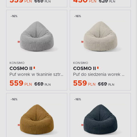
559
450
669
629
PLN
PLN
PLN
PLN
-16%
-16%
KONSIMO
KONSIMO
COSMO II
COSMO II
Puf worek w tkaninie sztruks jasny szary
Puf do siedzenia worek w tkaninie sztruks kremowy
559
559
669
669
PLN
PLN
PLN
PLN
-16%
-16%