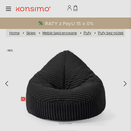
RATY z PayU 15 x 0%
Home
Sklep
Meble tapicerowane
Pufy
Pufy bez nóżek
-16%