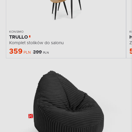
KONSIMO
K
TRULLO
Komplet stolików do salonu
Z
359
399
PLN
PLN