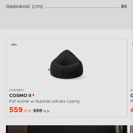
Głębokość (cm):
85
-16%
KONSIMO
K
COSMO II
Puf worek w tkaninie sztruks czarny
P
559
669
PLN
PLN