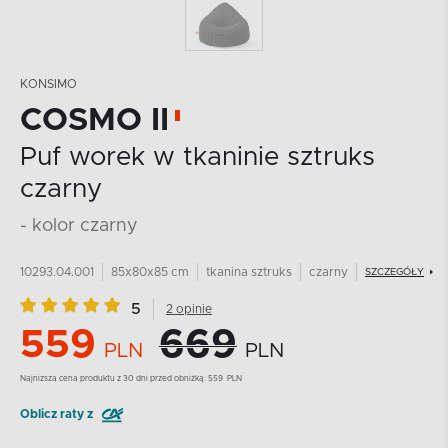
KONSIMO
COSMO II
Puf worek w tkaninie sztruks
czarny
- kolor czarny
10293.04.001
85x80x85 cm
tkanina sztruks
czarny
SZCZEGÓŁY
5
2 opinie
559
669
PLN
PLN
Najnizsza cena produktu z 30 dni przed obniżką:
559
PLN
Oblicz raty z