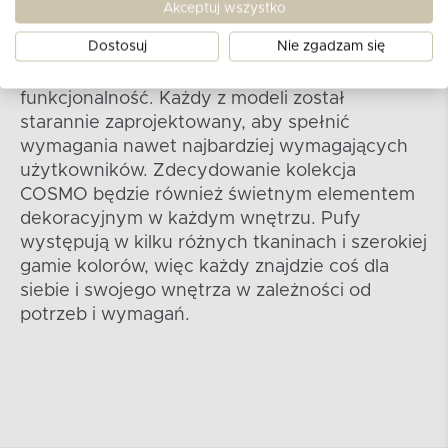
Kolekcja COSMO II
Akceptuj wszystko
Dostosuj
Nie zgadzam się
Kolekcja COSMO to seria puf typu sacco, które
łączą w sobie nowoczesny design, wygodę i
funkcjonalność. Każdy z modeli został
starannie zaprojektowany, aby spełnić
wymagania nawet najbardziej wymagających
użytkowników. Zdecydowanie kolekcja
COSMO będzie również świetnym elementem
dekoracyjnym w każdym wnętrzu. Pufy
występują w kilku różnych tkaninach i szerokiej
gamie kolorów, więc każdy znajdzie coś dla
siebie i swojego wnętrza w zależności od
potrzeb i wymagań.