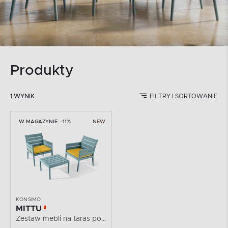
Produkty
1 WYNIK
FILTRY I SORTOWANIE
W MAGAZYNIE
-11%
NEW
KONSIMO
MITTU
Zestaw mebli na taras polipropylen 2x krzesło, stolik...