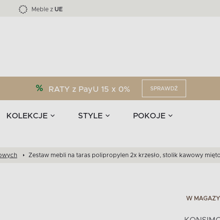
Kolekcja mebli LOFTY -45 %
i akcesoria
EPIRI
TEENS
Krzesła do jadalni
Zasłony
F
Liczba produktów:
Liczba produktów:
40
173
Meble z
UE
RATY z PayU 15 x 0%
SPRAWDŹ
KOLEKCJE
STYLE
POKOJE
dowych
Zestaw mebli na taras polipropylen 2x krzesło, stolik kawowy mięt
W MAGAZY