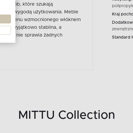
dla osób, które szukają
polipropyl
zienną wygodą użytkowania. Meble
Kraj pocho
olipropylenu wzmocnionego włóknem
Dodatkowe
 jest wyjątkowo stabilna, a
zewnętrzn
tawianie nie sprawia żadnych
Standard 
MITTU Collection