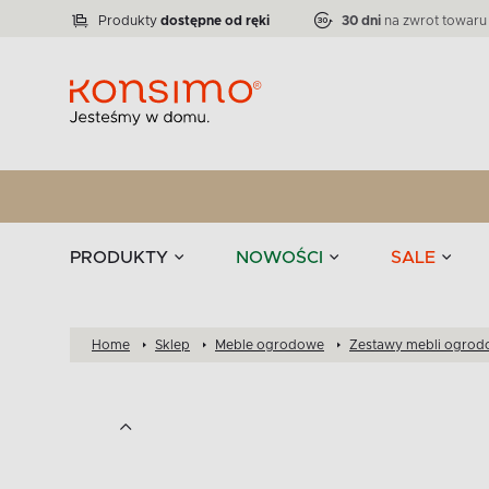
Lampy
Kolekcja narożników RATLO -39 %
VICTO
ELEGANT
Zastawy stołowe 
Liczba produktów:
Liczba produktów:
71
864
Produkty
dostępne od ręki
30 dni
na zwrot towaru
stołowe
Tekstylia
PRODUKTY
NOWOŚCI
SALE
Home
Sklep
Meble ogrodowe
Zestawy mebli ogro