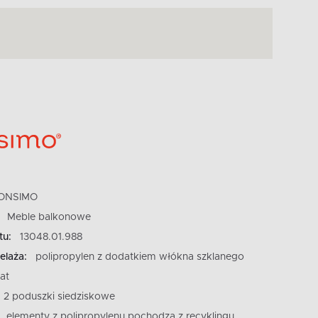
ONSIMO
Meble balkonowe
tu:
13048.01.988
elaża:
polipropylen z dodatkiem włókna szklanego
at
2 poduszki siedziskowe
elementy z polipropylenu pochodzą z recyklingu,