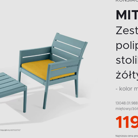
KONSIM
MI
Zest
poli
sto
żółt
- kolor 
13048.01.988
miętowy/żół
11
Najnizsza cena pro