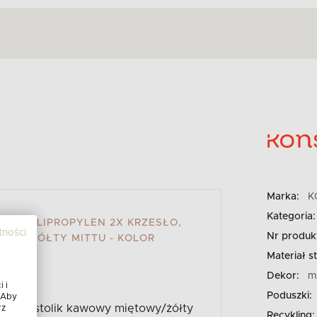
Marka:
K
Kategoria:
AS POLIPROPYLEN 2X KRZESŁO,
tności
Nr produk
OWY/ŻÓŁTY MITTU - KOLOR
Materiał st
Dekor:
m
 i
Poduszki:
 Aby
rzesło, stolik kawowy miętowy/żółty
rz
Recykling: