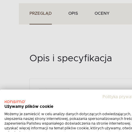
PRZEGLĄD
OPIS
OCENY
Opis i specyfikacja
ZESTAW MEBLI NA TAR
Polityka prywa
STOLIK KAWOWY MIĘT
MIĘTOWY/ŻÓŁTY
Używamy plików cookie
Opis produktu:
Możemy je zamieścić w celu analizy danych dotyczących odwiedzających,
ulepszenia naszej strony internetowej, pokazania spersonalizowanych treści
zapewnienia Państwu wspaniałego doświadczenia na stronie internetowej.
Zestaw mebli na taras polipropylen 2x k
uzyskać więcej informacji na temat plików cookie, których używamy, otwó