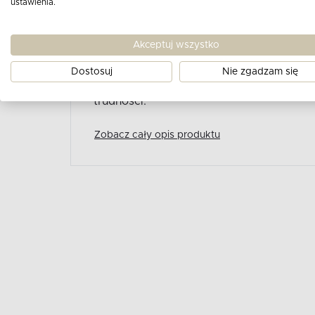
ustawienia.
to praktyczne i nowoczesne rozwiązanie 
wyposażenia łączącego solidność z cod
Akceptuj wszystko
zostały wykonane z wysokiej jakości p
szklanym, co sprawia, że cała konstrukcja
Dostosuj
Nie zgadzam się
jednocześnie na tyle lekka, że jej przes
trudności.
Zobacz cały opis produktu