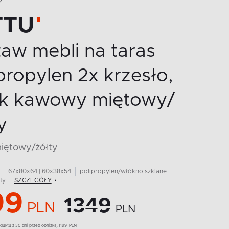
O
TTU
aw mebli na taras
propylen 2x krzesło,
lik kawowy miętowy/
y
miętowy/żółty
67x80x64 | 60x38x54
polipropylen/włókno szklane
ty
SZCZEGÓŁY
99
1349
PLN
PLN
duktu z 30 dni przed obniżką:
1199
PLN