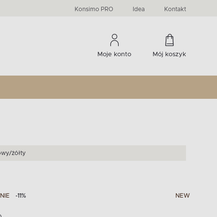
PRIMA
KIDS
Komody, szafki RTV, witryny...
-33 %
irany
Liczba produktów:
Liczba produktów:
274
60
Konsimo PRO
Idea
Kontakt
Moje konto
Mój koszyk
owy/żółty
NIE
-11%
NEW