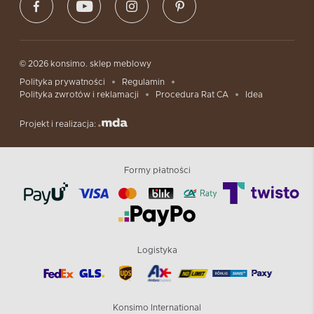
© 2026 konsimo. sklep meblowy
Polityka prywatności
Regulamin
Polityka zwrotów i reklamacji
Procedura Rat CA
Idea
Projekt i realizacja:
Formy płatności
Logistyka
Konsimo International