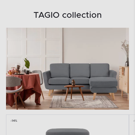
TAGIO collection
-14%
-