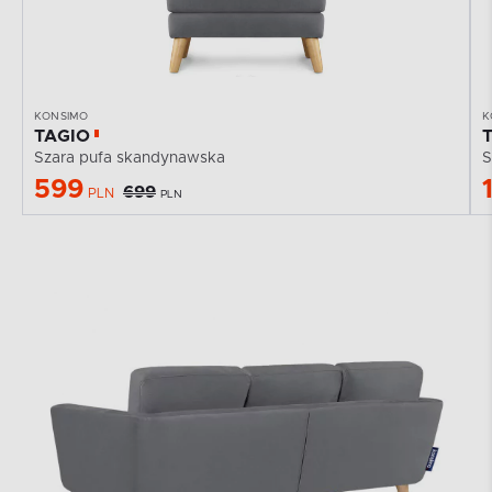
KONSIMO
K
TAGIO
Szara pufa skandynawska
S
599
699
PLN
PLN