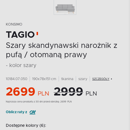
KONSIMO
TAGIO
Szary skandynawski narożnik z
pufą / otomaną prawy
- kolor szary
10184.07.050
190x78x151 cm
tkanina
szary
SZCZEGÓŁY
2699
2999
PLN
PLN
Najnizsza cena produktu z 30 dni przed obniżką:
2699
PLN
Oblicz raty z
Dostępne kolory (6):