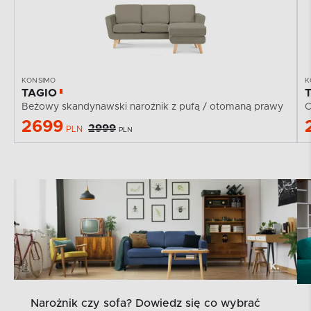
KONSIMO
K
TAGIO
Beżowy skandynawski narożnik z pufą / otomaną prawy
C
2699
2999
PLN
PLN
Narożnik czy sofa? Dowiedz się co wybrać