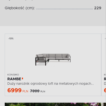
Głębokość (cm):
229
-13%
KONSIMO
K
RAMBE
Duży narożnik ogrodowy loft na metalowych nogach...
D
6999
7999
PLN
PLN