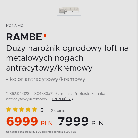
KONSIMO
RAMBE
Duży narożnik ogrodowy loft na
metalowych nogach
antracytowy/kremowy
- kolor antracytowy/kremowy
12862.04.023
304x80x229 cm
stal/poliester/pianka
antracytowy/kremowy
SZCZEGÓŁY
5
2 opinie
6999
7999
PLN
PLN
Najnizsza cena produktu z 30 dni przed obniżką:
6999
PLN