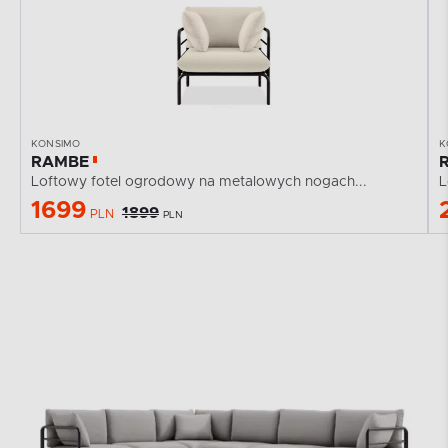
KONSIMO
K
RAMBE
Loftowy fotel ogrodowy na metalowych nogach...
L
1699
1899
PLN
PLN