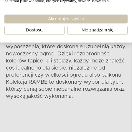
na temat plików cookie, których używamy, otwórz ustawienia.
Kolekcja RAMBE
Akceptuj wszystko
Dostosuj
Nie zgadzam się
W ramach tej kolekcji znajdziesz nie tylko sofy,
ale także fotele, stoły i inne elementy
wyposażenia, które doskonale uzupełnią każdy
nowoczesny ogród. Dzięki różnorodności
kolorów tapicerki i stelaży, każdy może znaleźć
coś idealnego dla siebie, niezależnie od
preferencji czy wielkości ogrodu albo balkonu.
Kolekcja RAMBE to doskonały wybór dla tych,
którzy cenią sobie niebanalne rozwiązania oraz
wysoką jakość wykonania.