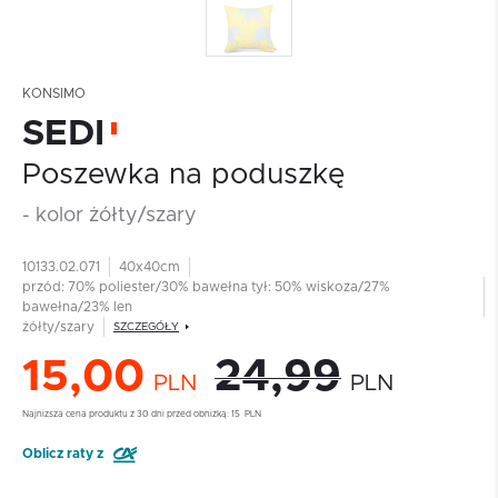
KONSIMO
SEDI
Poszewka na poduszkę
- kolor żółty/szary
10133.02.071
40x40cm
przód: 70% poliester/30% bawełna tył: 50% wiskoza/27%
bawełna/23% len
żółty/szary
SZCZEGÓŁY
15,00
24,99
PLN
PLN
Najnizsza cena produktu z 30 dni przed obniżką:
15
PLN
Oblicz raty z