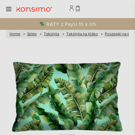
RATY z PayU 15 x 0%
Home
Sklep
Tekstylia
Tekstylia na łóżko
Poszewki na pod