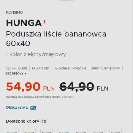
KONSIMO
HUNGA
Poduszka liście bananowca
60x40
- kolor zielony/miętowy
12579.02.198
60x40 cm
włókna silikonowe
zielony/miętowy
SZCZEGÓŁY
54,90
64,90
PLN
PLN
Najnizsza cena produktu z 30 dni przed obniżką:
54.9
PLN
Oblicz raty z
Dostępne kolory (11):