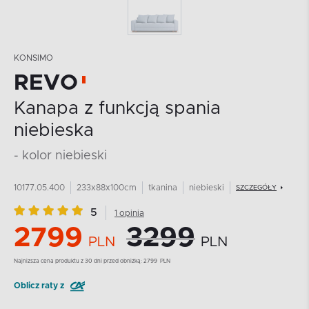
KONSIMO
REVO
Kanapa z funkcją spania
niebieska
- kolor niebieski
10177.05.400
233x88x100cm
tkanina
niebieski
SZCZEGÓŁY
5
1 opinia
2799
3299
PLN
PLN
Najnizsza cena produktu z 30 dni przed obniżką:
2799
PLN
Oblicz raty z