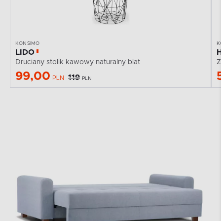
KONSIMO
K
LIDO
Druciany stolik kawowy naturalny blat
Z
99,00
119
PLN
PLN