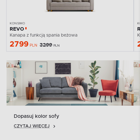
KONSIMO
K
REVO
Kanapa z funkcją spania beżowa
K
2799
3299
PLN
PLN
Dopasuj kolor sofy
CZYTAJ WIĘCEJ