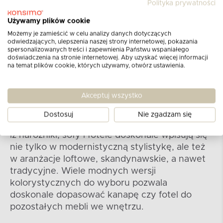
Polityka prywatności
Używamy plików cookie
Kolekcja REVO
Możemy je zamieścić w celu analizy danych dotyczących
odwiedzających, ulepszenia naszej strony internetowej, pokazania
spersonalizowanych treści i zapewnienia Państwu wspaniałego
Salon to przestrzeń, w której szczególnie
doświadczenia na stronie internetowej. Aby uzyskać więcej informacji
dbamy o estetykę. Meble z nowoczesnej
na temat plików cookie, których używamy, otwórz ustawienia.
kolekcji REVO wyróżniają się nie tylko
wyjątkową funkcjonalnością, ale też
Akceptuj wszystko
niebanalnym stylem. Proste linie, maksymalne
uproszczenie, całkowita rezygnacja ze
Dostosuj
Nie zgadzam się
zbędnych ozdobników – wszystko to sprawia,
iż narożniki, sofy i fotele doskonale wpisują się
nie tylko w modernistyczną stylistykę, ale też
w aranżacje loftowe, skandynawskie, a nawet
tradycyjne. Wiele modnych wersji
kolorystycznych do wyboru pozwala
doskonale dopasować kanapę czy fotel do
pozostałych mebli we wnętrzu.