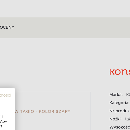
OCENY
Marka:
K
tności
Kategoria:
Nr produk
AWSKA TAGIO - KOLOR SZARY
 i
Nóżki:
ta
 Aby
rz
Wysokość