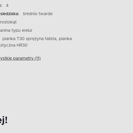
k:
4
siedziska:
średnio twarde
rostokąt
kanina typu welur
pianka T30 sprężyna falista, pianka
styczna HR30
stkie parametry (11)
j!