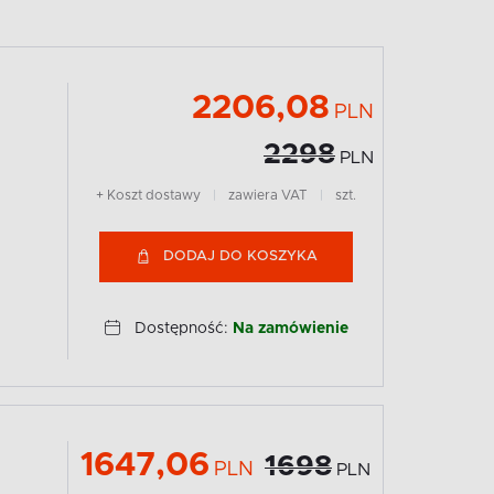
2206,08
PLN
2298
PLN
+ Koszt dostawy
|
zawiera VAT
|
szt.
DODAJ DO KOSZYKA
a
Dostępność:
Na zamówienie
1647,06
1698
PLN
PLN