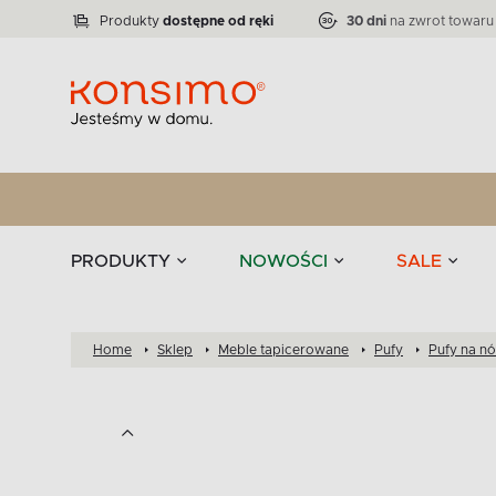
Lampy
Kolekcja narożników RATLO -39 %
VICTO
ELEGANT
Zastawy stołowe 
Liczba produktów:
Liczba produktów:
71
864
Produkty
dostępne od ręki
30 dni
na zwrot towaru
stołowe
Tekstylia
PRODUKTY
NOWOŚCI
SALE
Home
Sklep
Meble tapicerowane
Pufy
Pufy na n