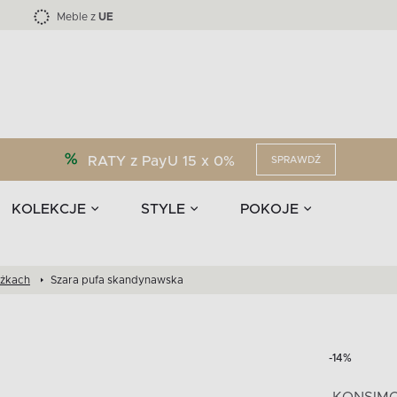
Kolekcja mebli LOFTY -45 %
i akcesoria
EPIRI
TEENS
Krzesła do jadalni
Zasłony
F
Liczba produktów:
Liczba produktów:
40
173
Meble z
UE
RATY z PayU 15 x 0%
SPRAWDŹ
KOLEKCJE
STYLE
POKOJE
óżkach
Szara pufa skandynawska
-14%