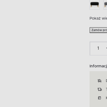
Pokaż wię
Zamów pró
Informacj