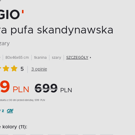
O
GIO
ra pufa skandynawska
szary
0
80x46x65 cm
tkanina
szary
SZCZEGÓŁY
5
3 opinie
9
699
PLN
PLN
duktu z 30 dni przed obniżką:
599
PLN
y z
kolory (11):