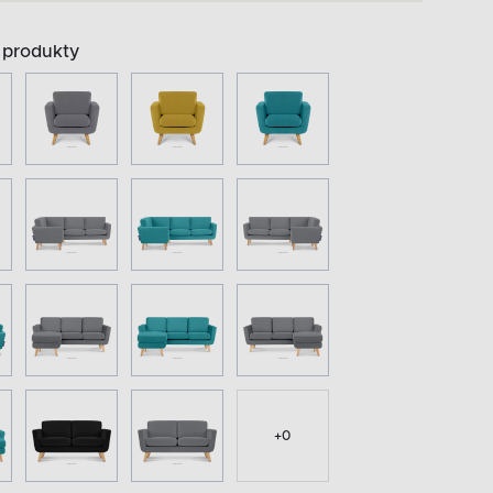
produkty
+
0