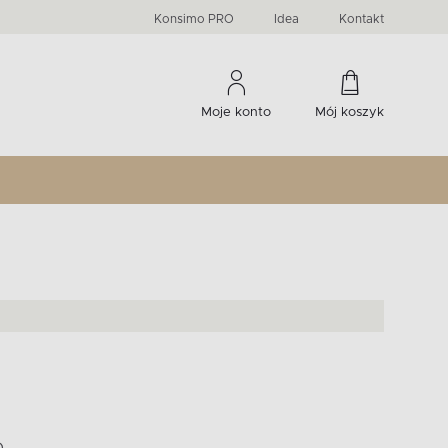
PRIMA
KIDS
Komody, szafki RTV, witryny...
-33 %
irany
Liczba produktów:
Liczba produktów:
274
60
Konsimo PRO
Idea
Kontakt
Moje konto
Mój koszyk