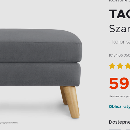
KONSIM
TA
Sza
- kolor 
10184.06.05
59
Najnizsza cena pro
Oblicz rat
Dostępne 