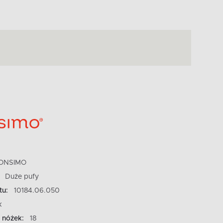
ONSIMO
Duże pufy
tu:
10184.06.050
k
 nóżek:
18