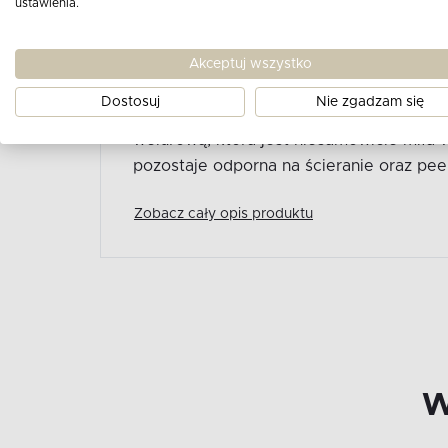
ustawienia.
Szara pufa skandynawska z kolekcji TAG
jakości materiałów. Design inspirowany 
Akceptuj wszystko
Dodatkowym atrybutem tego mebla jest
Dostosuj
Nie zgadzam się
zawiera estetycznie schowany tunel na s
welurową, która jest niesamowicie miła 
pozostaje odporna na ścieranie oraz peel
Zobacz cały opis produktu
W