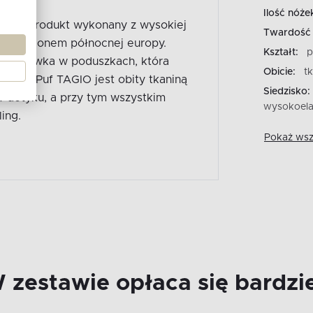
Ilość nóże
IO to produkt wykonany z wysokiej
Twardość 
jest regionem północnej europy.
Kształt:
p
 poszewka w poduszkach, która
Obicie:
t
uwaki. Puf TAGIO jest obity tkaniną
Siedzisko:
w dotyku, a przy tym wszystkim
wysokoela
ing.
Pokaż wszy
 zestawie opłaca się bardzie