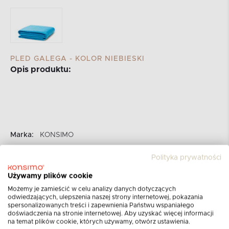
PLED GALEGA - KOLOR NIEBIESKI
Opis produktu:
Marka:
KONSIMO
Kategoria:
SALE
Polityka prywatności
Nr produktu:
10250.01.400
Używamy plików cookie
Szerokość::
130 cm
Możemy je zamieścić w celu analizy danych dotyczących
Wysokość::
180 cm
odwiedzających, ulepszenia naszej strony internetowej, pokazania
spersonalizowanych treści i zapewnienia Państwu wspaniałego
Dodatkowe informacje:
dopuszczalne są różnice w
doświadczenia na stronie internetowej. Aby uzyskać więcej informacji
wymiarach do 3%
na temat plików cookie, których używamy, otwórz ustawienia.