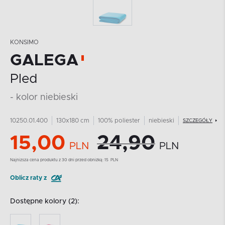
KONSIMO
GALEGA
Pled
- kolor niebieski
10250.01.400
130x180 cm
100% poliester
niebieski
SZCZEGÓŁY
15,00
24,90
PLN
PLN
Najnizsza cena produktu z 30 dni przed obniżką:
15
PLN
Oblicz raty z
Dostępne kolory (2):