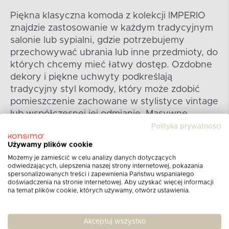
Piękna klasyczna komoda z kolekcji IMPERIO
znajdzie zastosowanie w każdym tradycyjnym
salonie lub sypialni, gdzie potrzebujemy
przechowywać ubrania lub inne przedmioty, do
których chcemy mieć łatwy dostęp. Ozdobne
dekory i piękne uchwyty podkreślają
tradycyjny styl komody, który może zdobić
pomieszczenie zachowane w stylistyce vintage
lub współczesnej jej odmianie. Masywne
stylizowane nóżki nadają całej konstrukcji
Polityka prywatności
niepowtarzalnego charakteru. Komoda posiada
Używamy plików cookie
pojemne półki i szufladę, dzięki czemu
Możemy je zamieścić w celu analizy danych dotyczących
pomieści dużo ubrań oraz innych przedmiotów
odwiedzających, ulepszenia naszej strony internetowej, pokazania
domowego wyposażenia. To sprawia, że
spersonalizowanych treści i zapewnienia Państwu wspaniałego
doświadczenia na stronie internetowej. Aby uzyskać więcej informacji
komoda może znaleźć się na wyposażeniu
na temat plików cookie, których używamy, otwórz ustawienia.
salonu, sypialni, jak i pokoju dziennego.
Obrzeża ABS w dekorze płyty są dodatkowym
Akceptuj wszystko
zabezpieczeniem, a gruba płyta i specjalne