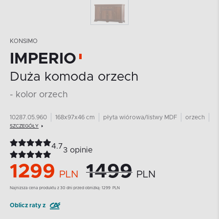
KONSIMO
IMPERIO
Duża komoda orzech
- kolor orzech
10287.05.960
168x97x46 cm
płyta wiórowa/listwy MDF
orzech
SZCZEGÓŁY
4.7
3 opinie
1299
1499
PLN
PLN
Najnizsza cena produktu z 30 dni przed obniżką:
1299
PLN
Oblicz raty z