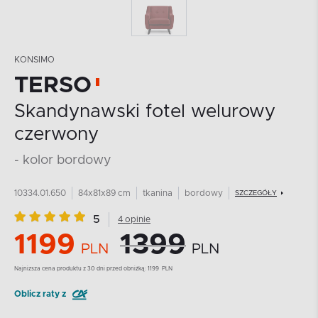
KONSIMO
TERSO
Skandynawski fotel welurowy
czerwony
- kolor bordowy
10334.01.650
84x81x89 cm
tkanina
bordowy
SZCZEGÓŁY
5
4 opinie
1199
1399
PLN
PLN
Najnizsza cena produktu z 30 dni przed obniżką:
1199
PLN
Oblicz raty z