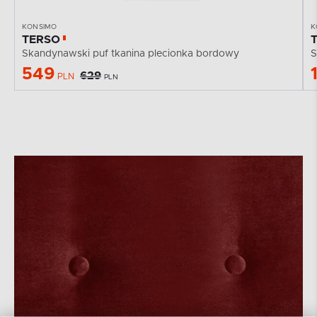
KONSIMO
K
TERSO
Skandynawski puf tkanina plecionka bordowy
S
549
629
PLN
PLN