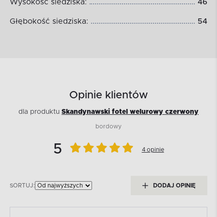
Wysokość siedziska:
46
Głębokość siedziska:
54
Opinie klientów
dla produktu
Skandynawski fotel welurowy czerwony
bordowy
5
4 opinie
SORTUJ:
DODAJ OPINIĘ