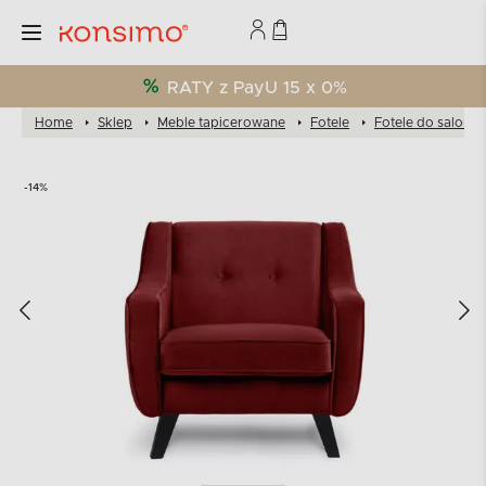
RATY z PayU 15 x 0%
Home
Sklep
Meble tapicerowane
Fotele
Fotele do salonu
-14%