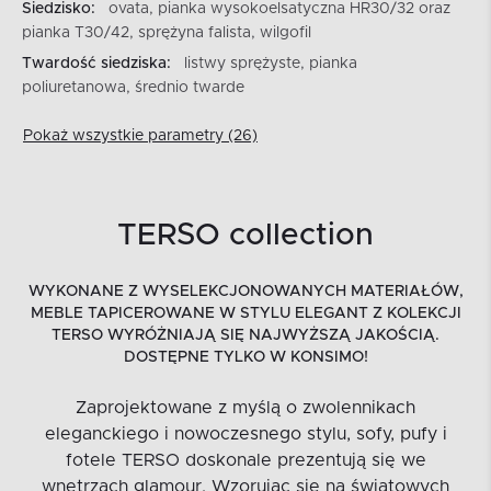
Siedzisko:
ovata, pianka wysokoelsatyczna HR30/32 oraz
pianka T30/42, sprężyna falista, wilgofil
Twardość siedziska:
listwy sprężyste, pianka
poliuretanowa, średnio twarde
Pokaż wszystkie parametry (26)
TERSO collection
WYKONANE Z WYSELEKCJONOWANYCH MATERIAŁÓW,
MEBLE TAPICEROWANE W STYLU ELEGANT Z KOLEKCJI
TERSO WYRÓŻNIAJĄ SIĘ NAJWYŻSZĄ JAKOŚCIĄ.
DOSTĘPNE TYLKO W KONSIMO!
Zaprojektowane z myślą o zwolennikach
eleganckiego i nowoczesnego stylu, sofy, pufy i
fotele TERSO doskonale prezentują się we
wnętrzach glamour. Wzorując się na światowych