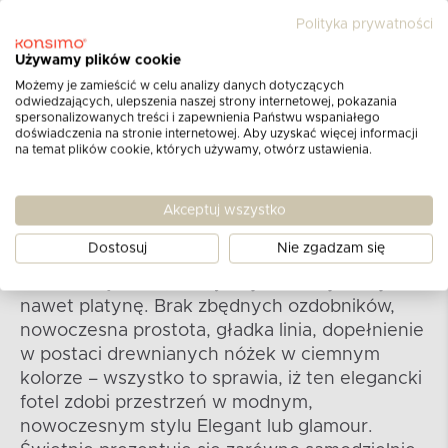
Polityka prywatności
Używamy plików cookie
Możemy je zamieścić w celu analizy danych dotyczących
odwiedzających, ulepszenia naszej strony internetowej, pokazania
Niepowtarzalny design
spersonalizowanych treści i zapewnienia Państwu wspaniałego
doświadczenia na stronie internetowej. Aby uzyskać więcej informacji
na temat plików cookie, których używamy, otwórz ustawienia.
Tam, gdzie liczy się estetyka i modny design,
fotel z kolekcji TERSO perfekcyjnie spełni
swoją rolę. Wprowadzi we wnętrze powiew
Akceptuj wszystko
luksusu i stonowanej elegancji. Do wyboru
Dostosuj
Nie zgadzam się
mamy wiele ciekawych wersji kolorystycznych:
butelkową zieleń, beż, jasny i ciemny szary, a
nawet platynę. Brak zbędnych ozdobników,
nowoczesna prostota, gładka linia, dopełnienie
w postaci drewnianych nóżek w ciemnym
kolorze – wszystko to sprawia, iż ten elegancki
fotel zdobi przestrzeń w modnym,
nowoczesnym stylu Elegant lub glamour.