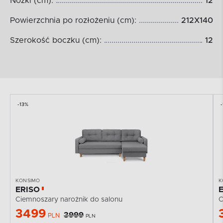
Nóżki (cm):
12
Powierzchnia po rozłożeniu (cm):
212X140
Szerokość boczku (cm):
12
-13%
KONSIMO
K
ERISO
Ciemnoszary narożnik do salonu
C
3499
3999
PLN
PLN