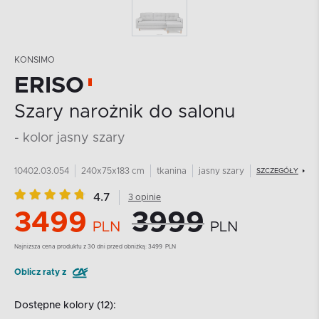
KONSIMO
ERISO
Szary narożnik do salonu
- kolor jasny szary
10402.03.054
240x75x183 cm
tkanina
jasny szary
SZCZEGÓŁY
4.7
3 opinie
3499
3999
PLN
PLN
Najnizsza cena produktu z 30 dni przed obniżką:
3499
PLN
Oblicz raty z
Dostępne kolory (12):