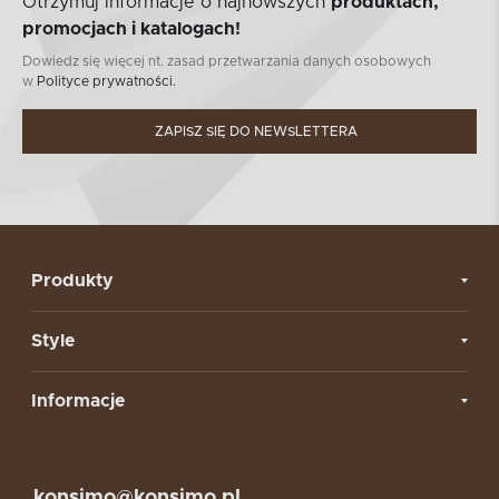
Otrzymuj informacje o najnowszych
produktach,
promocjach i katalogach!
Dowiedz się więcej nt. zasad przetwarzania danych osobowych
w
Polityce prywatności.
ZAPISZ SIĘ DO NEWSLETTERA
Produkty
Style
Informacje
konsimo@konsimo.pl