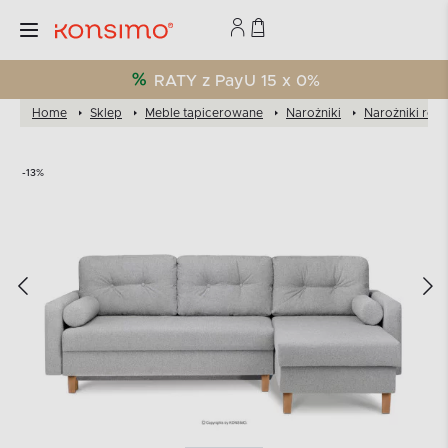
RATY z PayU 15 x 0%
Home
Sklep
Meble tapicerowane
Narożniki
Narożniki roz
-13%