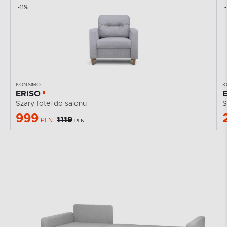
-11%
KONSIMO
K
ERISO
Szary fotel do salonu
S
999
1119
PLN
PLN