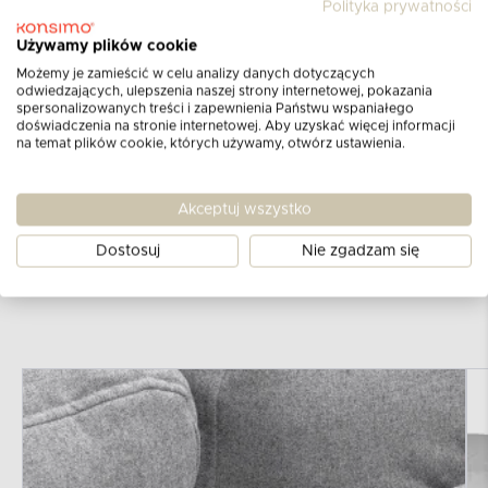
Polityka prywatności
propozycja dla zwolenników ciepłego
Używamy plików cookie
minimalizmu. Sprawdzą się nie tylko w
salonach, ale też pokojach gościnnych, a
Możemy je zamieścić w celu analizy danych dotyczących
odwiedzających, ulepszenia naszej strony internetowej, pokazania
nawet hotelach, restauracjach czy
spersonalizowanych treści i zapewnienia Państwu wspaniałego
poczekalniach. Tworzą we wnętrzu
doświadczenia na stronie internetowej. Aby uzyskać więcej informacji
na temat plików cookie, których używamy, otwórz ustawienia.
niesamowity, rodzinny klimat – niezawodnie
spełniają swoją funkcję nawet przez wiele lat.
Meble w stylu skandynawskim ERISO świetnie
Akceptuj wszystko
komponują się z innymi kolekcjami tego nurtu
Dostosuj
Nie zgadzam się
zaprojektowanymi przez naszych specjalistów.