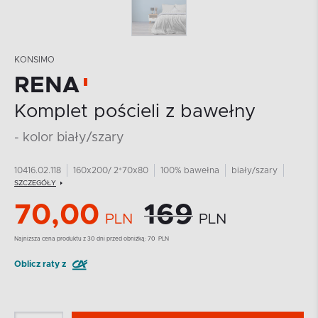
KONSIMO
RENA
Komplet pościeli z bawełny
- kolor biały/szary
10416.02.118
160x200/ 2*70x80
100% bawełna
biały/szary
SZCZEGÓŁY
70,00
169
PLN
PLN
Najnizsza cena produktu z 30 dni przed obniżką:
70
PLN
Oblicz raty z