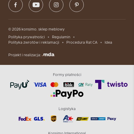
© 2026 konsimo. sklep meblowy
Polityka prywatności
Regulamin
Polityka zwrotów i reklamacji
Procedura Rat CA
Idea
Projekt i realizacja:
Formy płatności
Logistyka
Konsimo International