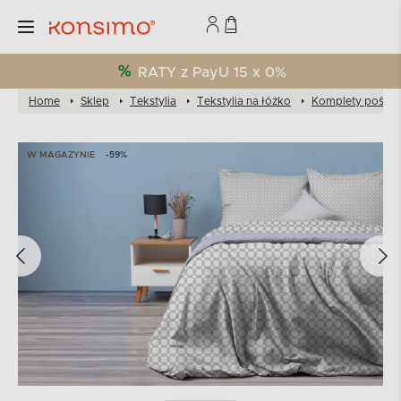
RATY z PayU 15 x 0%
Home
Sklep
Tekstylia
Tekstylia na łóżko
Komplety pościel
W MAGAZYNIE
-59%