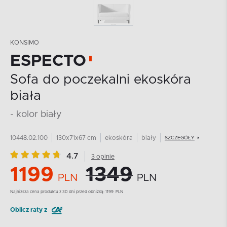
KONSIMO
ESPECTO
Sofa do poczekalni ekoskóra
biała
- kolor biały
10448.02.100
130x71x67 cm
ekoskóra
biały
SZCZEGÓŁY
4.7
3 opinie
1199
1349
PLN
PLN
Najnizsza cena produktu z 30 dni przed obniżką:
1199
PLN
Oblicz raty z