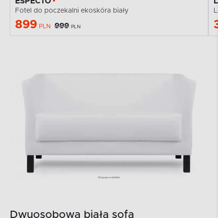
ESPECTO
Fotel do poczekalni ekoskóra biały
L
899
999
PLN
PLN
Dwuosobowa biała sofa