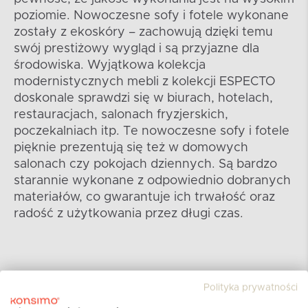
poziomie. Nowoczesne sofy i fotele wykonane
zostały z ekoskóry – zachowują dzięki temu
swój prestiżowy wygląd i są przyjazne dla
środowiska. Wyjątkowa kolekcja
modernistycznych mebli z kolekcji ESPECTO
doskonale sprawdzi się w biurach, hotelach,
restauracjach, salonach fryzjerskich,
poczekalniach itp. Te nowoczesne sofy i fotele
pięknie prezentują się też w domowych
salonach czy pokojach dziennych. Są bardzo
starannie wykonane z odpowiednio dobranych
materiałów, co gwarantuje ich trwałość oraz
radość z użytkowania przez długi czas.
Polityka prywatności
Piękna i wygodna biała sofa ESPECTO - czy
istnieje podobny produkt, który gwarantuje