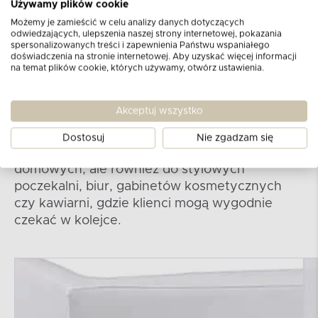
Używamy plików cookie
wysoki komfort użytkowania, jest świetną
Możemy je zamieścić w celu analizy danych dotyczących
ozdobą i przetrwa lata w idealnym stanie?
odwiedzających, ulepszenia naszej strony internetowej, pokazania
spersonalizowanych treści i zapewnienia Państwu wspaniałego
Wysokiej jakości materiały, takie jak ekoskóra
doświadczenia na stronie internetowej. Aby uzyskać więcej informacji
czy wykonanie nóżek oraz stelaża. Dodatkowo
na temat plików cookie, których używamy, otwórz ustawienia.
średniotwarde siedzisko zapewni dodatkowy
komfort. Sofa ma czarne nogi, które dodają jej
Akceptuj wszystko
lekkości, która z pewnością przypadnie do
gustu fanom nowoczesnych i prostych stylów.
Dostosuj
Nie zgadzam się
Nadaje się nie tylko do pomieszczeń
domowych, ale również do stylowych
poczekalni, biur, gabinetów kosmetycznych
czy kawiarni, gdzie klienci mogą wygodnie
czekać w kolejce.