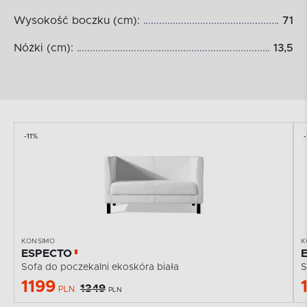
Wysokość boczku (cm):
71
Nóżki (cm):
13,5
-11%
-
KONSIMO
K
ESPECTO
Sofa do poczekalni ekoskóra biała
S
1199
1349
PLN
PLN