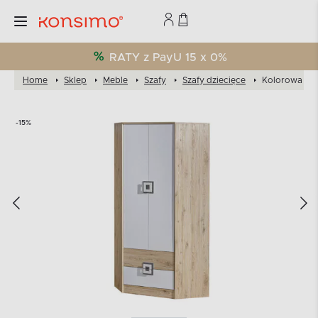
RATY z PayU 15 x 0%
Home
Sklep
Meble
Szafy
Szafy dziecięce
Kolorowa szaf
-15%