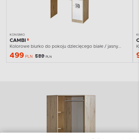
KONSIMO
K
CAMBI
Kolorowe biurko do pokoju dziecięcego białe / jasny...
K
499
589
PLN
PLN