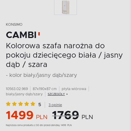
KONSIMO
CAMBI
Kolorowa szafa narożna do
pokoju dziecięcego biała / jasny
dąb / szara
- kolor biały/jasny dąb/szary
10563.02.969
87x190x87 cm
płyta wiórowa
biały/jasny dąb/szary
SZCZEGÓŁY
5
3 opinie
1499
1769
PLN
PLN
Najnizsza cena produktu z 30 dni przed obniżką:
1499
PLN