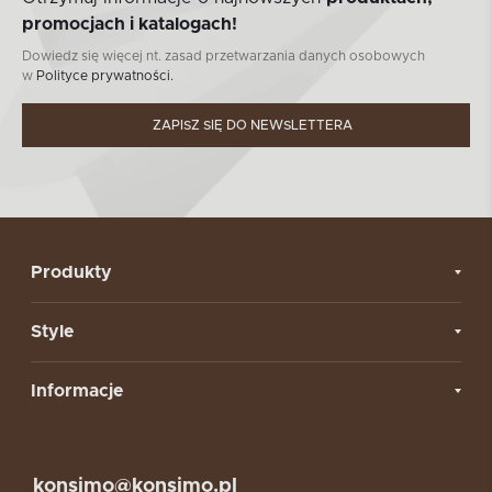
promocjach i katalogach!
Dowiedz się więcej nt. zasad przetwarzania danych osobowych
w
Polityce prywatności.
ZAPISZ SIĘ DO NEWSLETTERA
Produkty
Style
Informacje
konsimo@konsimo.pl