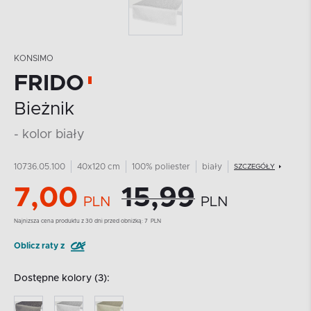
KONSIMO
FRIDO
Bieżnik
- kolor biały
10736.05.100
40x120 cm
100% poliester
biały
SZCZEGÓŁY
7,00
15,99
PLN
PLN
Najnizsza cena produktu z 30 dni przed obniżką:
7
PLN
Oblicz raty z
Dostępne kolory (3):