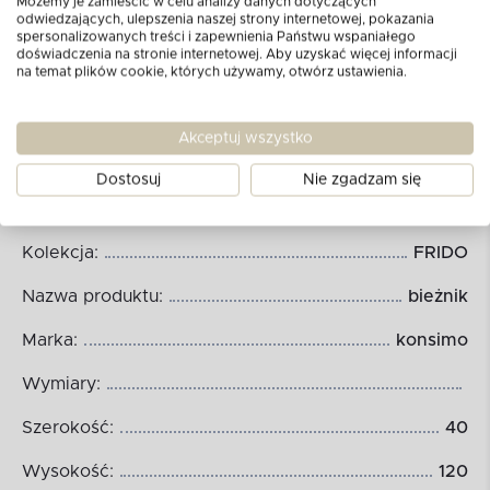
Możemy je zamieścić w celu analizy danych dotyczących
odwiedzających, ulepszenia naszej strony internetowej, pokazania
spersonalizowanych treści i zapewnienia Państwu wspaniałego
doświadczenia na stronie internetowej. Aby uzyskać więcej informacji
na temat plików cookie, których używamy, otwórz ustawienia.
Akceptuj wszystko
Dostosuj
Nie zgadzam się
Wymiary produktu:
Kolekcja:
FRIDO
Nazwa produktu:
bieżnik
Marka:
konsimo
Wymiary:
Szerokość:
40
Wysokość:
120