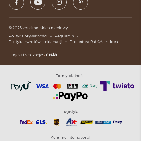
© 2026 konsimo. sklep meblowy
Polityka prywatności
Regulamin
Polityka zwrotów i reklamacji
Procedura Rat CA
Idea
Projekt i realizacja:
Formy płatności
Logistyka
Konsimo International