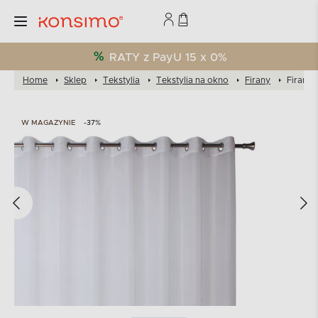
RATY z PayU 15 x 0%
Home
Sklep
Tekstylia
Tekstylia na okno
Firany
Firana 
W MAGAZYNIE
-37%