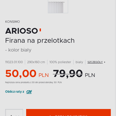
KONSIMO
ARIOSO
Firana na przelotkach
- kolor biały
11023.01.100
290x160 cm
100% poliester
biały
SZCZEGÓŁY
50,00
79,90
PLN
PLN
Najnizsza cena produktu z 30 dni przed obniżką:
50
PLN
Oblicz raty z