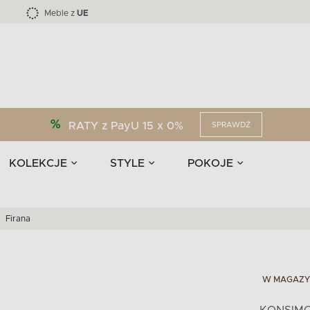
Kolekcja mebli LOFTY -45 %
i akcesoria
EPIRI
TEENS
Krzesła do jadalni
Zasłony
F
Liczba produktów:
Liczba produktów:
40
173
Meble z
UE
RATY z PayU 15 x 0%
SPRAWDŹ
KOLEKCJE
STYLE
POKOJE
Firana
W MAGAZY