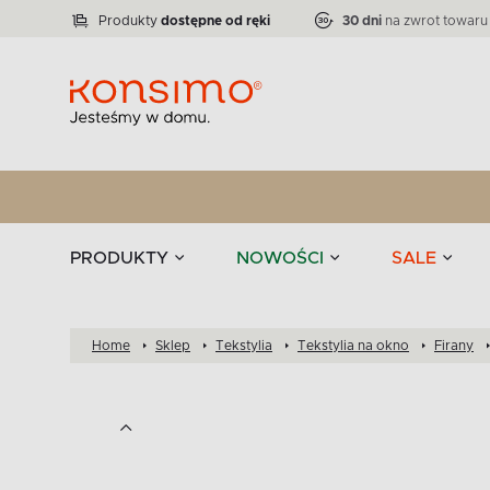
Lampy
Kolekcja narożników RATLO -39 %
VICTO
ELEGANT
Zastawy stołowe 
Liczba produktów:
Liczba produktów:
71
864
Produkty
dostępne od ręki
30 dni
na zwrot towaru
stołowe
Tekstylia
PRODUKTY
NOWOŚCI
SALE
Home
Sklep
Tekstylia
Tekstylia na okno
Firany