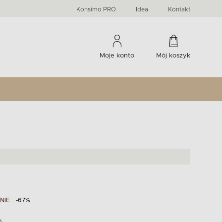
PRIMA
KIDS
Komody, szafki RTV, witryny...
-33 %
irany
Liczba produktów:
Liczba produktów:
274
60
Konsimo PRO
Idea
Kontakt
Moje konto
Mój koszyk
NIE
-67%