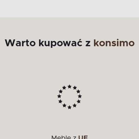
Warto kupować z
konsimo
Meble z
UE