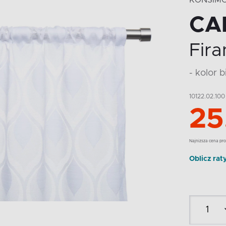
KONSIM
CA
Fira
- kolor b
10122.02.100
25
Najnizsza cena pro
Oblicz rat