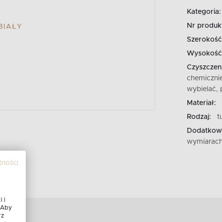
Kategoria:
Nr produk
BIAŁY
Szerokość
Wysokość
Czyszczeni
chemicznie
wybielać, 
Materiał:
Rodzaj:
t
Dodatkowe
wymiarach
tności
 i
 Aby
rz