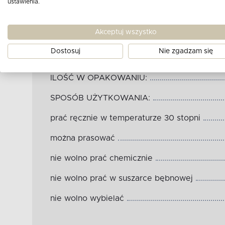
ustawienia.
WYMIARY (cm):
Akceptuj wszystko
MATERIAŁ:
Dostosuj
Nie zgadzam się
KOLOR:
ILOŚĆ W OPAKOWANIU:
SPOSÓB UŻYTKOWANIA:
prać ręcznie w temperaturze 30 stopni
można prasować
nie wolno prać chemicznie
nie wolno prać w suszarce bębnowej
nie wolno wybielać