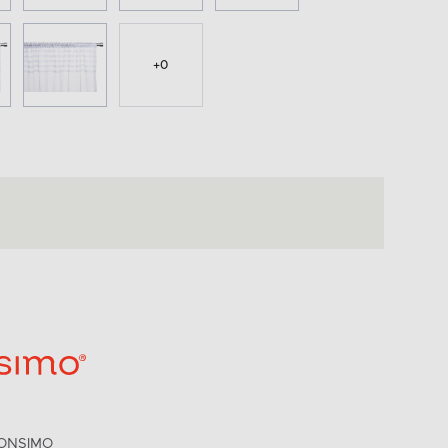
+
0
ONSIMO