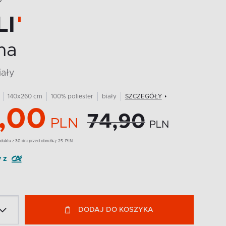
O
LI
na
iały
140x260 cm
100% poliester
biały
SZCZEGÓŁY
,00
74,90
PLN
PLN
duktu z 30 dni przed obniżką:
25
PLN
y z
DODAJ DO KOSZYKA