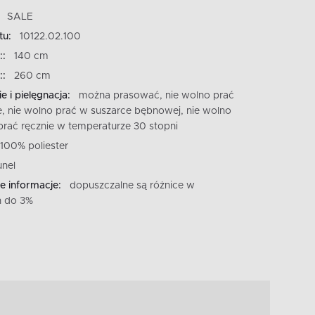
SALE
tu:
10122.02.100
::
140 cm
::
260 cm
e i pielęgnacja:
można prasować, nie wolno prać
, nie wolno prać w suszarce bębnowej, nie wolno
prać ręcznie w temperaturze 30 stopni
100% poliester
unel
 informacje:
dopuszczalne są różnice w
 do 3%