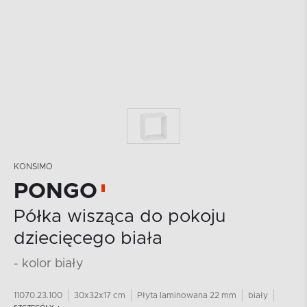
KONSIMO
PONGO
Półka wisząca do pokoju
dziecięcego biała
- kolor biały
11070.23.100
30x32x17 cm
Płyta laminowana 22 mm
biały