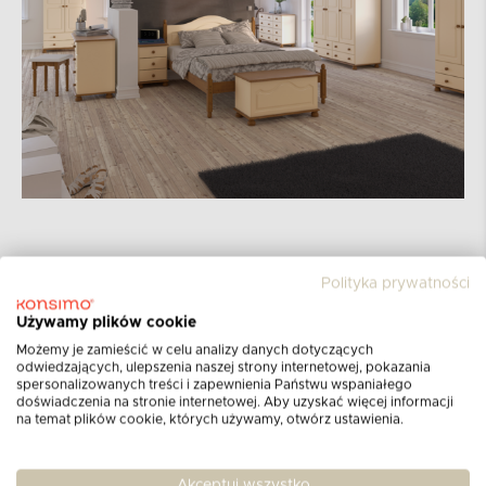
Polityka prywatności
Znana duńska
Marka Steens
operuje na rynku
Używamy plików cookie
meblarskim już od ponad 50 lat, ich produkty
powstają
w Danii
z naturalnych materiałów
Możemy je zamieścić w celu analizy danych dotyczących
odwiedzających, ulepszenia naszej strony internetowej, pokazania
pozyskiwanych w zgodzie z ideą zrównoważonego
spersonalizowanych treści i zapewnienia Państwu wspaniałego
rozwoju. Marka otrzymała akredytacje
Rady ds.
doświadczenia na stronie internetowej. Aby uzyskać więcej informacji
na temat plików cookie, których używamy, otwórz ustawienia.
Odpowiedzialnej Gospodarki Leśnej
,
Rainforest
Alliance
oraz
The Global Goals
.
Akceptuj wszystko