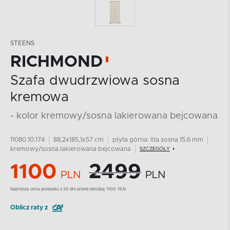
STEENS
RICHMOND
Szafa dwudrzwiowa sosna
kremowa
- kolor kremowy/sosna lakierowana bejcowana
11080.10.174
88,2x185,1x57 cm
płyta górna: lita sosna 15,6 mm
kremowy/sosna lakierowana bejcowana
SZCZEGÓŁY
1100
2499
PLN
PLN
Najnizsza cena produktu z 30 dni przed obniżką:
1100
PLN
Oblicz raty z