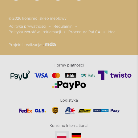
© 2026 konsimo. sklep meblowy
Polityka prywatności
Regulamin
Polityka zwrotów i reklamacji
Procedura Rat CA
Idea
Projekt i realizacja:
Formy płatności
Logistyka
Konsimo International