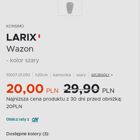
KONSIMO
LARIX
Wazon
- kolor szary
10007.01.050
h20cm
kamionka
szary
SZCZEGÓŁY
20,00
29,90
PLN
PLN
Najnizsza cena produktu z 30 dni przed obniżką:
20
PLN
Oblicz raty z
Dostępne kolory (3):