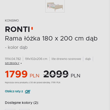
KONSIMO
RONTI
Rama łóżka 180 x 200 cm dąb
- kolor dąb
11114.04.782
191x102x206 cm
lite drewno sosnowe
dąb
SZCZEGÓŁY
1799
2099
PLN
PLN
Najnizsza cena produktu z 30 dni przed obniżką:
1799
PLN
Oblicz raty z
Dostępne kolory (2):