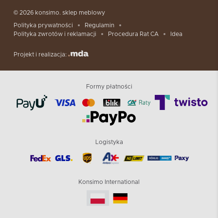
© 2026 konsimo. sklep meblowy
Polityka prywatności
Regulamin
Polityka zwrotów i reklamacji
Procedura Rat CA
Idea
Projekt i realizacja:
Formy płatności
Logistyka
Konsimo International