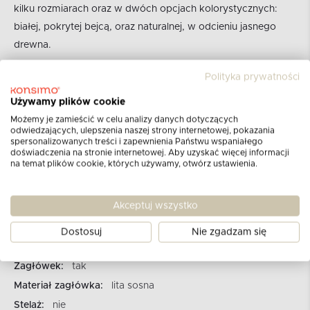
kilku rozmiarach oraz w dwóch opcjach kolorystycznych:
białej, pokrytej bejcą, oraz naturalnej, w odcieniu jasnego
drewna.
Polityka prywatności
Zobacz cały opis produktu
Używamy plików cookie
Marka:
KONSIMO
Możemy je zamieścić w celu analizy danych dotyczących
odwiedzających, ulepszenia naszej strony internetowej, pokazania
Kategoria:
Ramy łóżek
spersonalizowanych treści i zapewnienia Państwu wspaniałego
doświadczenia na stronie internetowej. Aby uzyskać więcej informacji
Nr produktu:
11114.04.782
na temat plików cookie, których używamy, otwórz ustawienia.
Szerokość::
191 cm
Wysokość::
102 cm
Akceptuj wszystko
Głębokość::
206 cm
Materiał korpusu:
bejcowane drewno sosnowe bezsęczne
Dostosuj
Nie zgadzam się
2,2-2,5 cm
Zagłówek:
tak
Materiał zagłówka:
lita sosna
Stelaż:
nie