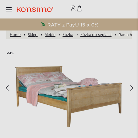
RATY z PayU 15 x 0%
Home
Sklep
Meble
Łóżka
Łóżka do sypialni
Rama łóżk
-14%