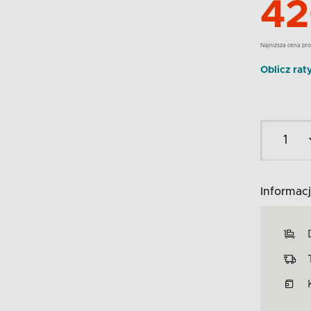
42
Najnizsza cena pro
Oblicz rat
Informacj