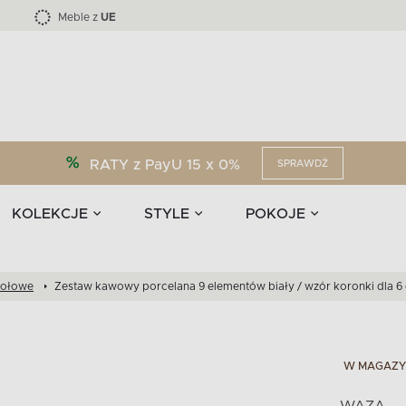
Kolekcja mebli LOFTY -45 %
i akcesoria
EPIRI
TEENS
Krzesła do jadalni
Zasłony
F
Liczba produktów:
Liczba produktów:
40
173
Meble z
UE
RATY z PayU 15 x 0%
SPRAWDŹ
KOLEKCJE
STYLE
POKOJE
tołowe
Zestaw kawowy porcelana 9 elementów biały / wzór koronki dla 6 
W MAGAZY