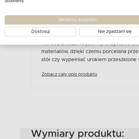
ustawienia.
Subtelnie wyglądająca kolekcja naczy
wykończona wypukłym zdobieniem w śnież
Akceptuj wszystko
delikatnie kontrastuje z białą powierzchn
Dostosuj
Nie zgadzam się
zabarwienie przypadnie do gustu osobom
Nie bez znaczenia jest wykorzystanie do 
materiałów, dzięki czemu porcelana prze
stół czy wypełniać urokiem przeszklone w
Zobacz cały opis produktu
Wymiary produktu: