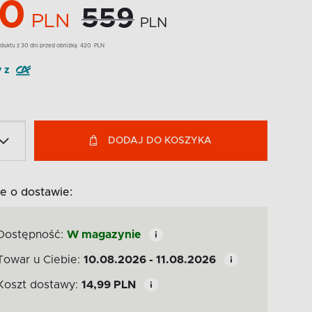
0
559
PLN
PLN
duktu z 30 dni przed obniżką:
420
PLN
y z
DODAJ DO KOSZYKA
e o dostawie:
Dostępność:
W magazynie
Towar u Ciebie:
10.08.2026 - 11.08.2026
Koszt dostawy:
14,99
PLN