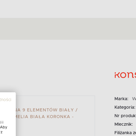
Marka:
W
tności
Kategoria:
CELANA 9 ELEMENTÓW BIAŁY /
Nr produk
OS. AMELIA BIAŁA KORONKA -
 i
A
Mlecznik:
 Aby
rz
Filiżanka 