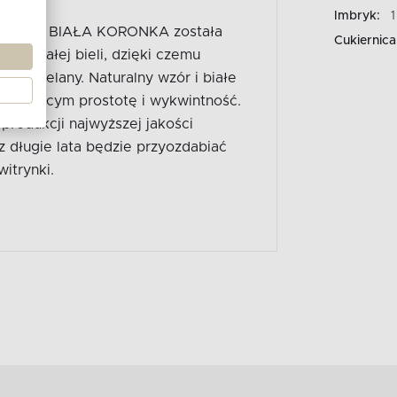
Imbryk:
1
ń AMELIA BIAŁA KORONKA została
Cukiernica
nobiałej bieli, dzięki czemu
ią porcelany. Naturalny wzór i białe
 ceniącym prostotę i wykwintność.
produkcji najwyższej jakości
z długie lata będzie przyozdabiać
itrynki.