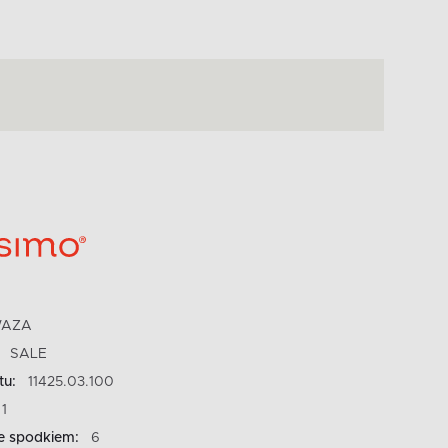
AZA
SALE
tu:
11425.03.100
1
ze spodkiem:
6