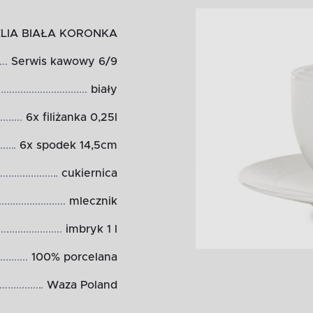
LIA BIAŁA KORONKA
Serwis kawowy 6/9
biały
6x filiżanka 0,25l
6x spodek 14,5cm
cukiernica
mlecznik
imbryk 1 l
100% porcelana
Waza Poland