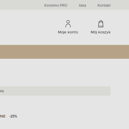
PRIMA
KIDS
Komody, szafki RTV, witryny...
-33 %
irany
Liczba produktów:
Liczba produktów:
274
60
Konsimo PRO
Idea
Kontakt
Moje konto
Mój koszyk
os.
NIE
-25%