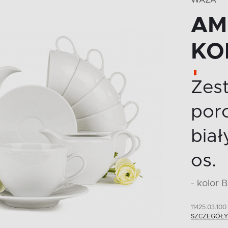
WAZA
AM
KO
Zes
por
biał
os.
- kolor 
11425.03.100
SZCZEGÓŁY