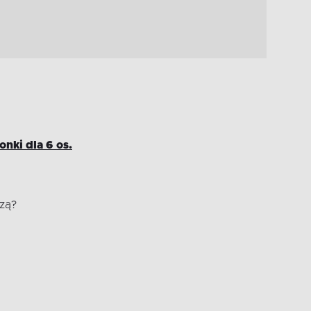
nki dla 6 os.
zą?