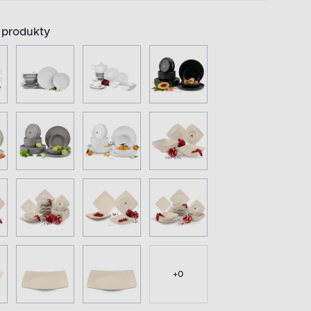
produkty
+
0