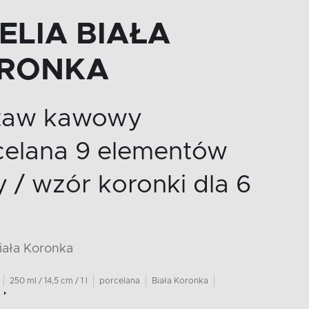
ELIA BIAŁA
RONKA
taw kawowy
celana 9 elementów
y / wzór koronki dla 6
Biała Koronka
250 ml / 14,5 cm / 1 l
porcelana
Biała Koronka