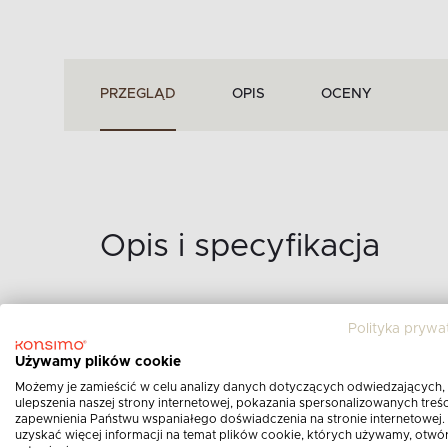
PRZEGLĄD
OPIS
OCENY
Opis i specyfikacja
Polityka prywa
Używamy plików cookie
ZESTAW KAWOWY POR
WZÓR KORONKI DLA 6 
Możemy je zamieścić w celu analizy danych dotyczących odwiedzających,
ulepszenia naszej strony internetowej, pokazania spersonalizowanych treści
KOLOR BIAŁA KORONK
zapewnienia Państwu wspaniałego doświadczenia na stronie internetowej.
Opis produktu:
uzyskać więcej informacji na temat plików cookie, których używamy, otwó