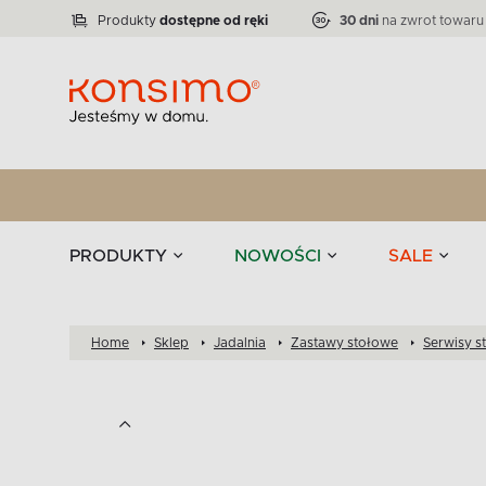
Lampy
Kolekcja narożników RATLO -39 %
VICTO
ELEGANT
Zastawy stołowe 
Liczba produktów:
Liczba produktów:
71
864
Produkty
dostępne od ręki
30 dni
na zwrot towaru
stołowe
Tekstylia
PRODUKTY
NOWOŚCI
SALE
Home
Sklep
Jadalnia
Zastawy stołowe
Serwisy s