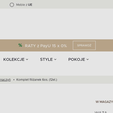
Kolekcja mebli LOFTY -45 %
i akcesoria
EPIRI
TEENS
Krzesła do jadalni
Zasłony
F
Liczba produktów:
Liczba produktów:
40
173
Meble z
UE
RATY z PayU 15 x 0%
SPRAWDŹ
KOLEKCJE
STYLE
POKOJE
 naczyń
Komplet filiżanek 6os. (12el.)
W MAGAZY