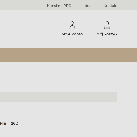
PRIMA
KIDS
Komody, szafki RTV, witryny...
-33 %
irany
Liczba produktów:
Liczba produktów:
274
60
Konsimo PRO
Idea
Kontakt
Moje konto
Mój koszyk
NIE
-26%