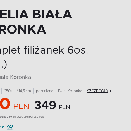
ELIA BIAŁA
RONKA
let filiżanek 6os.
.)
Biała Koronka
250 ml / 14,5 cm
porcelana
Biała Koronka
SZCZEGÓŁY
0
349
PLN
PLN
duktu z 30 dni przed obniżką:
260
PLN
y z