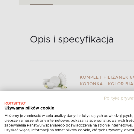
Opis i specyfikacja
KOMPLET FILIŻANEK 6O
KORONKA - KOLOR BI
Opis produktu:
Polityka prywa
Używamy plików cookie
Subtelnie wyglądająca kolekcja naczy
Możemy je zamieścić w celu analizy danych dotyczących odwiedzających,
wykończona wypukłym zdobieniem w śnież
ulepszenia naszej strony internetowej, pokazania spersonalizowanych treści
delikatnie kontrastuje z białą powierzchn
zapewnienia Państwu wspaniałego doświadczenia na stronie internetowej.
uzyskać więcej informacji na temat plików cookie, których używamy, otwó
zabarwienie przypadnie do gustu osobom