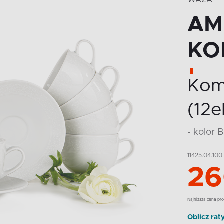
WAZA
AM
KO
Komp
(12el
- kolor 
11425.04.100
26
Najnizsza cena pro
Oblicz rat