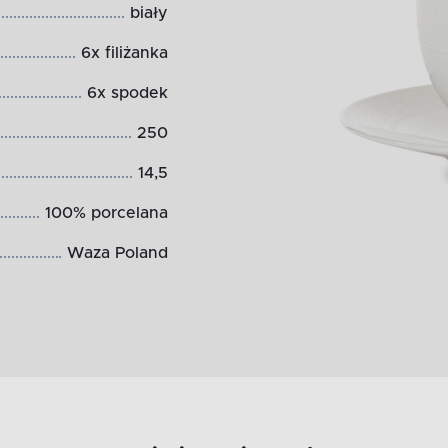
biały
6x filiżanka
6x spodek
250
14,5
100% porcelana
Waza Poland