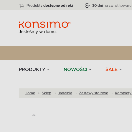
Lampy
Kolekcja narożników RATLO -39 %
VICTO
ELEGANT
Zastawy stołowe 
Liczba produktów:
Liczba produktów:
71
864
Produkty
dostępne od ręki
30 dni
na zwrot towaru
stołowe
Tekstylia
PRODUKTY
NOWOŚCI
SALE
Home
Sklep
Jadalnia
Zastawy stołowe
Komplety