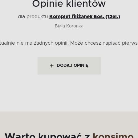
Opinie klientów
dla produktu
Komplet filiżanek 6os. (12el.)
Biała Koronka
tualnie nie ma żadnych opinii.
Może chcesz napisać pierws
DODAJ OPINIĘ
Warto kupować z
konsimo