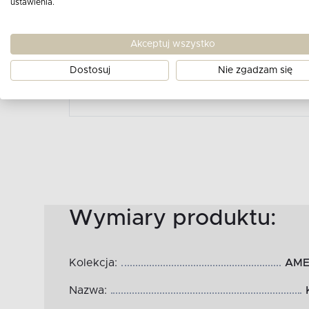
ustawienia.
Nie bez znaczenia jest wykorzystanie do 
materiałów, dzięki czemu porcelana prze
Akceptuj wszystko
stół czy wypełniać urokiem przeszklone w
Dostosuj
Nie zgadzam się
Zobacz cały opis produktu
Wymiary produktu:
Kolekcja:
AME
Nazwa: