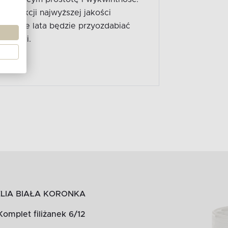
produkcji najwyższej jakości
z długie lata będzie przyozdabiać
itrynki.
LIA BIAŁA KORONKA
Komplet filiżanek 6/12