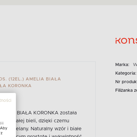
Marka:
W
Kategoria:
S. (12EL.) AMELIA BIAŁA
Nr produk
AŁA KORONKA
Filiżanka 
tności
ń AMELIA BIAŁA KORONKA została
nobiałej bieli, dzięki czemu
 i
ią porcelany. Naturalny wzór i białe
 Aby
rz
 ceniącym prostotę i wykwintność.