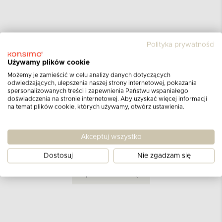
Polityka prywatności
Używamy plików cookie
Opinie klientów
Możemy je zamieścić w celu analizy danych dotyczących
odwiedzających, ulepszenia naszej strony internetowej, pokazania
dla produktu
Organizer
spersonalizowanych treści i zapewnienia Państwu wspaniałego
doświadczenia na stronie internetowej. Aby uzyskać więcej informacji
zielony
na temat plików cookie, których używamy, otwórz ustawienia.
Aktualnie nie ma żadnych opinii.
Może chcesz
Akceptuj wszystko
napisać pierwszą?
Dostosuj
Nie zgadzam się
DODAJ OPINIĘ