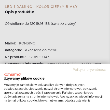
LED 1 DAMINO - KOLOR CIEPŁY BIAŁY
Opis produktu:
Oświetlenie do 12019.16.136 (światło z góry)
Marka:
KONSIMO
Kategoria:
Akcesoria do mebli
Nr produktu:
12019.19.147
Dodatkowe informacje:
moc: 1,5W 12V DC – 9 LED, kolor
światła: biały ciepły, z kablem dł. 2,0m i wtyczką do
Polityka prywatności
rozdzielacza, rozdzielacz NS25, zasilacz wtyczkowy z kablem
Używamy plików cookie
dł. 3,0m z wyłącznikiem nożnym, W skład zestawu wchodzi
Możemy je zamieścić w celu analizy danych dotyczących
oprawa LED STIK 50F/T z akrylu
odwiedzających, ulepszenia naszej strony internetowej, pokazania
Montaż:
samoprzylepna taśma dwustronna
spersonalizowanych treści i zapewnienia Państwu wspaniałego
doświadczenia na stronie internetowej. Aby uzyskać więcej informacji
na temat plików cookie, których używamy, otwórz ustawienia.