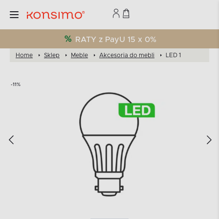
RATY z PayU 15 x 0%
Home
Sklep
Meble
Akcesoria do mebli
LED 1
-11%