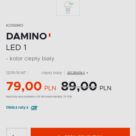
KONSIMO
DAMINO
LED 1
- kolor ciepły biały
12019.19.147
ciepły biały
SZCZEGÓŁY
79,00
89,00
PLN
PLN
Najnizsza cena produktu z 30 dni przed obniżką:
79
PLN
Oblicz raty z