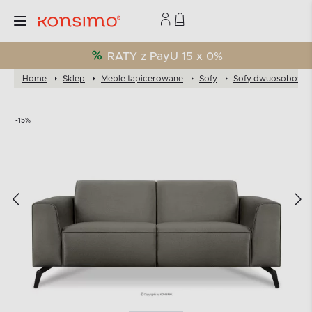
RATY z PayU 15 x 0%
Home
Sklep
Meble tapicerowane
Sofy
Sofy dwuosobowe
-15%