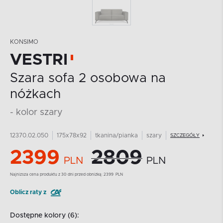
KONSIMO
VESTRI
Szara sofa 2 osobowa na
nóżkach
- kolor szary
12370.02.050
175x78x92
tkanina/pianka
szary
SZCZEGÓŁY
2399
2809
PLN
PLN
Najnizsza cena produktu z 30 dni przed obniżką:
2399
PLN
Oblicz raty z
Dostępne kolory (6):