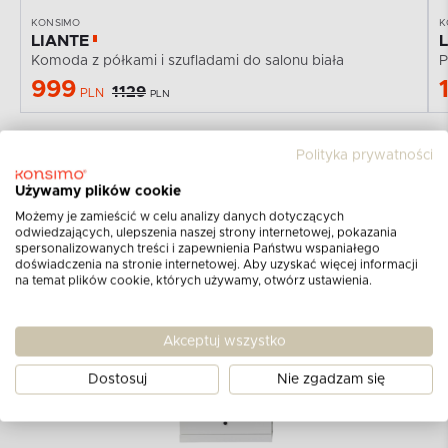
KONSIMO
K
LIANTE
Komoda z półkami i szufladami do salonu biała
P
999
1129
PLN
PLN
Polityka prywatności
Używamy plików cookie
Możemy je zamieścić w celu analizy danych dotyczących
odwiedzających, ulepszenia naszej strony internetowej, pokazania
spersonalizowanych treści i zapewnienia Państwu wspaniałego
doświadczenia na stronie internetowej. Aby uzyskać więcej informacji
na temat plików cookie, których używamy, otwórz ustawienia.
Akceptuj wszystko
Dostosuj
Nie zgadzam się