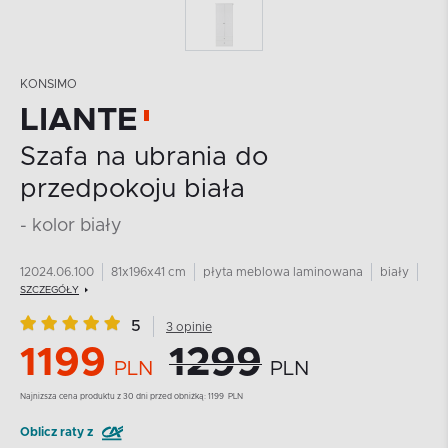
KONSIMO
LIANTE
Szafa na ubrania do
przedpokoju biała
- kolor biały
12024.06.100
81x196x41 cm
płyta meblowa laminowana
biały
SZCZEGÓŁY
5
3 opinie
1199
1299
PLN
PLN
Najnizsza cena produktu z 30 dni przed obniżką:
1199
PLN
Oblicz raty z