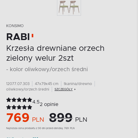
KONSIMO
RABI
Krzesła drewniane orzech
zielony welur 2szt
- kolor oliwkowy/orzech średni
12077.07.303
47x79x45 cm
tkanina/drewno
oliwkowy/orzech średni
SZCZEGÓŁY
4.5
2 opinie
769
899
PLN
PLN
Najnizsza cena produktu z 30 dni przed obniżką:
769
PLN