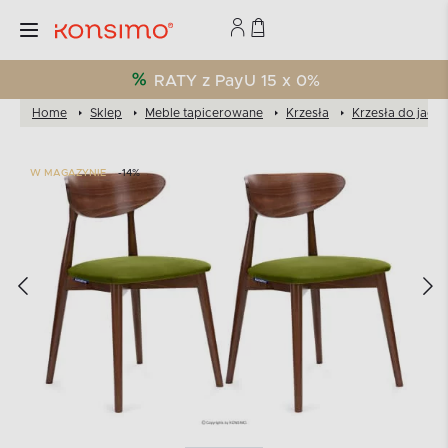
RATY z PayU 15 x 0%
Home
Sklep
Meble tapicerowane
Krzesła
Krzesła do jadal
W MAGAZYNIE
-14%