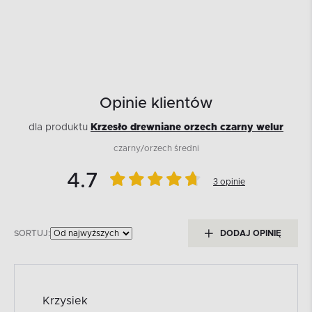
Opinie klientów
dla produktu
Krzesło drewniane orzech czarny welur
czarny/orzech średni
4.7
3 opinie
SORTUJ:
DODAJ OPINIĘ
Krzysiek