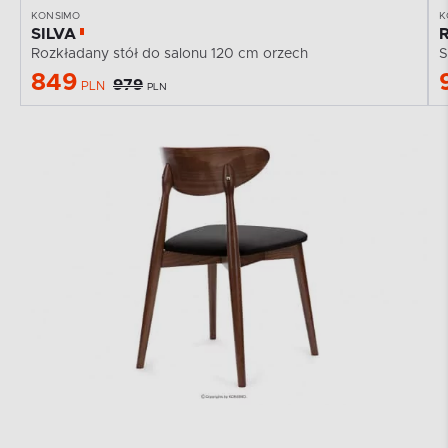
KONSIMO
K
SILVA
Rozkładany stół do salonu 120 cm orzech
S
849
979
PLN
PLN