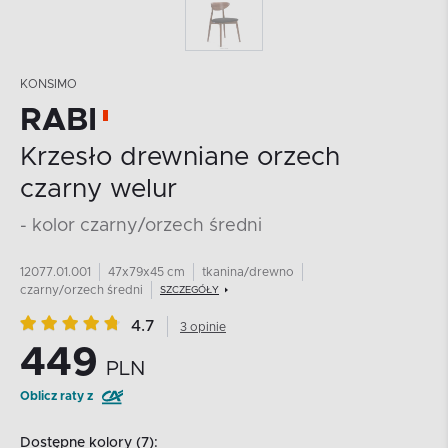
KONSIMO
RABI
Krzesło drewniane orzech
czarny welur
- kolor czarny/orzech średni
12077.01.001
47x79x45 cm
tkanina/drewno
czarny/orzech średni
SZCZEGÓŁY
4.7
3 opinie
449
PLN
Oblicz raty z
Dostępne kolory (7):